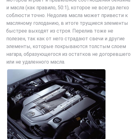
и масла (как правило, 50:1), которое не всегда легко
соблюсти точно. Недолив масла может привести к
масляному голоданию, в итоге трущиеся элементы
быстрее выходят из строя. Перелив тоже не
полезен, так как от него страдают свечи и другие
элементы, которые покрываются толстым слоем
нагара, образующегося из остатков не догоревшего
или не удаленного масла.