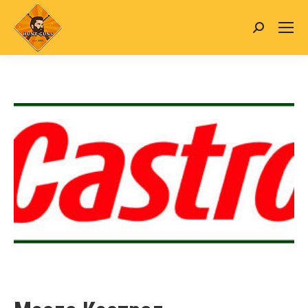
Search: