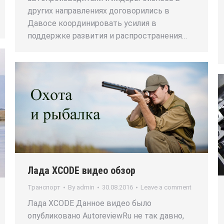
других направлениях договорились в
Давосе координировать усилия в
поддержке развития и распространения…
Лада XCODE видео обзор
Транспорт
By
admin
30.08.2016
Leave a comment
Лада XCODE Данное видео было
опубликовано AutoreviewRu не так давно,