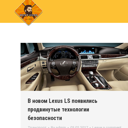
В новом Lexus LS появились
продвинутые технологии
безопасности
Транспорт
By
admin
03.02.2017
Leave a comment