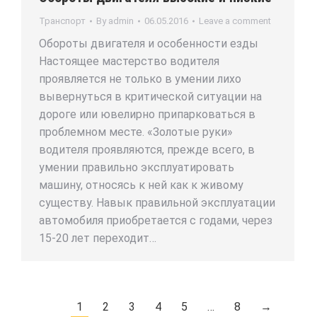
Транспорт
By
admin
06.05.2016
Leave a comment
Обороты двигателя и особенности езды
Настоящее мастерство водителя
проявляется не только в умении лихо
вывернуться в критической ситуации на
дороге или ювелирно припарковаться в
проблемном месте. «Золотые руки»
водителя проявляются, прежде всего, в
умении правильно эксплуатировать
машину, относясь к ней как к живому
существу. Навык правильной эксплуатации
автомобиля приобретается с годами, через
15-20 лет переходит…
1
2
3
4
5
…
8
→