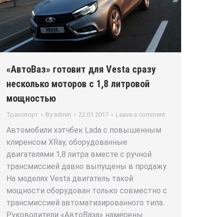
«АвтоВаз» готовит для Vesta сразу
несколько моторов с 1,8 литровой
мощностью
Транспорт
By
admin
22.01.2017
Leave a comment
Автомобили хэтчбек Lada с повышенным
клиренсом XRay, оборудованные
двигателями 1,8 литра вместе с ручной
трансмиссией давно выпущены в продажу.
На моделях Vesta двигатель такой
мощности оборудован только совместно с
трансмиссией автоматизированного типа.
Руководители «АвтоВаза» намерены