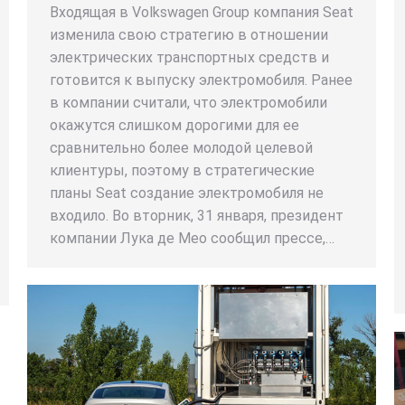
Входящая в Volkswagen Group компания Seat
изменила свою стратегию в отношении
электрических транспортных средств и
готовится к выпуску электромобиля. Ранее
в компании считали, что электромобили
окажутся слишком дорогими для ее
сравнительно более молодой целевой
клиентуры, поэтому в стратегические
планы Seat создание электромобиля не
входило. Во вторник, 31 января, президент
компании Лука де Мео сообщил прессе,…