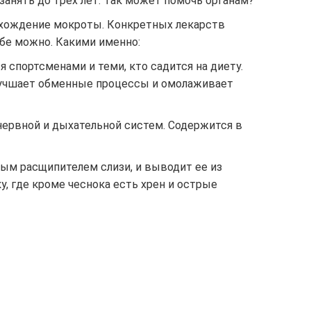
 занять до трех лет. Так может помочь органам?
отхождение мокроты. Конкретных лекарств
бе можно. Какими именно:
 спортсменами и теми, кто садится на диету.
 Улучшает обменные процессы и омолаживает
нервной и дыхательной систем. Содержится в
ным расщипителем слизи, и выводит ее из
у, где кроме чеснока есть хрен и острые