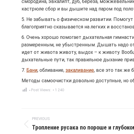
смородина, эвкалипт, дуб, береза, можжевельник
кастрюле сбор и вы дышите над паром под полот
5. Не забывать о физическом развитии. Помогут 
благоприятно сказывается на легких и восстан
6. Очень хорошо помогает дыхательная гимнасти
размеренным, не убыстренным. Дышать надо от ж
идет от живота животу, выдох – к животу. Воо
дыхательные пути, так правильное дыхание при
7.
Бани
, обливание,
закаливание
, все это так же
Методы самоочистки довольно доступные, но об
Post Views:
1 240
Post
PREVIOUS
navigation
Тропление русака по пороше и глубоко
Previous