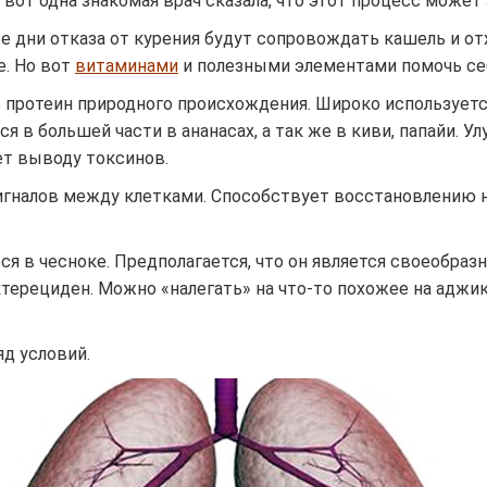
о вот одна знакомая врач сказала, что этот процесс может
ые дни отказа от курения будут сопровождать кашель и 
е. Но вот
витаминами
и полезными элементами помочь се
ь протеин природного происхождения. Широко используется
я в большей части в ананасах, а так же в киви, папайи.
ет выводу токсинов.
сигналов между клетками. Способствует восстановлению 
ся в чесноке. Предполагается, что он является своеобраз
ктерециден. Можно «налегать» на что-то похожее на аджик
д условий.