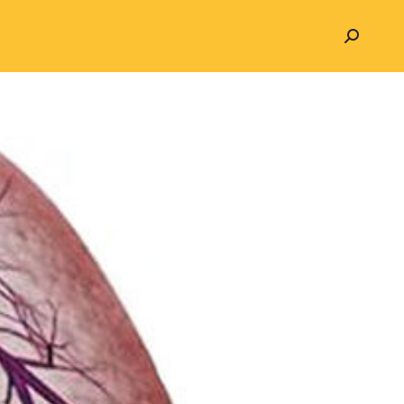
Search: