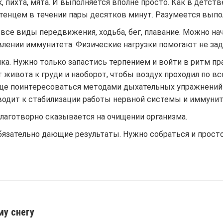
, пихта, мята. И выполняется вполне просто. Как в детств
енцем в течении пары десятков минут. Разумеется выпол
все виды передвижения, ходьба, бег, плавание. Можно нач
овлении иммунитета. Физические нагрузки помогают не з
ка. Нужно только запастись терпением и войти в ритм п
ивота к груди и наоборот, чтобы воздух проходил по все
бще поинтересоваться методами дыхательных упражнений –
водит к стабилизации работы нервной системы и иммунит
 благотворно сказывается на очищении организма.
язательно дающие результаты. Нужно собраться и просто
му снегу
Next