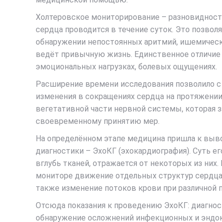
Холтеровское мониторирование – разновидность
сердца проводится в течение суток. Это позво
обнаружении непостоянных аритмий, ишемическ
ведёт привычную жизнь. Единственное отличие 
эмоциональных нагрузках, болевых ощущениях.
Расширение времени исследования позволило с 
изменения в сокращениях сердца на протяжении
вегетативной части нервной системы, которая з
своевременному принятию мер.
На определённом этапе медицина пришла к выво
диагностики – ЭхоКГ (эхокардиография). Суть е
вглубь тканей, отражается от некоторых из них
мониторе движение отдельных структур сердца 
также изменение потоков крови при различной п
Отсюда показания к проведению ЭхоКГ: диагнос
обнаружение осложнений инфекционных и эндок