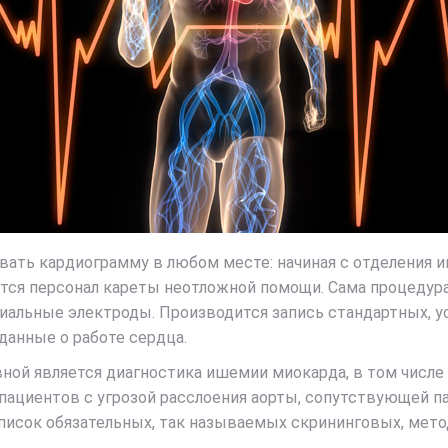
ть кардиограмму в любом месте: начиная с отделения ин
тся персонал кареты неотложной помощи. Сама процедура 
льные электроды. Производится запись стандартных, ус
данные о работе сердца.
вной является диагностика ишемии миокарда, в том числе
пациентов с угрозой расслоения аорты, сопутствующей па
писок обязательных, так называемых скрининговых, мет