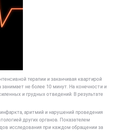
тенсивной терапии и заканчивая квартирой
занимает не более 10 минут. На конечности и
иленных и грудных отведений. В результате
 инфаркта, аритмий и нарушений проведения
тологией других органов. Показателем
одов исследования при каждом обращении за