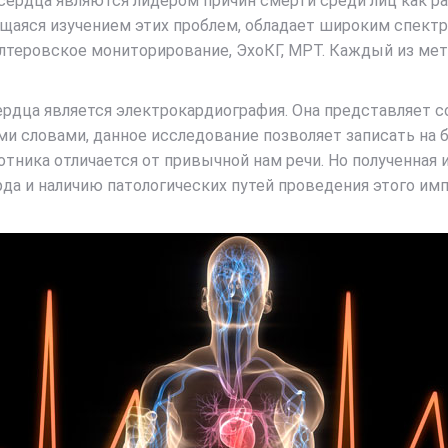
сердца являются лидером причин смерти среди лиц как ра
щаяся изучением этих проблем, обладает широким спект
лтеровское мониторирование, ЭхоКГ, МРТ. Каждый из ме
рдца является электрокардиография. Она представляет с
и словами, данное исследование позволяет записать на б
отника отличается от привычной нам речи. Но полученная
а и наличию патологических путей проведения этого имп