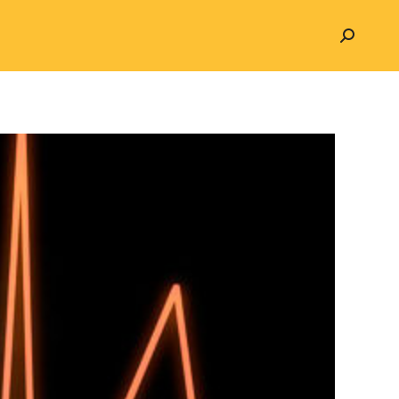
Search: