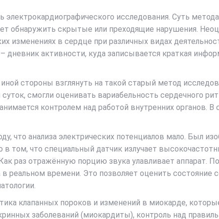
 электрокардиографического исследования. Суть метода 
ляет обнаружить скрытые или преходящие нарушения. Нео
их изменениях в сердце при различных видах деятельнос
– дневник активности, куда записывается краткая инфор
иной стороны взглянуть на такой старый метод исследов
 суток, смогли оценивать вариабельность сердечного ри
анимается контролем над работой внутренних органов. В
ду, что анализа электрических потенциалов мало. Был из
го в том, что специальный датчик излучает высокочастот
. Как раз отражённую порцию звука улавливает аппарат. 
в реальном времени. Это позволяет оценить состояние со
атологии.
тика клапанных пороков и изменений в миокарде, которы
ринных заболеваний (миокардиты), контроль над правиль