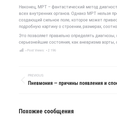
Наконец, МРТ – фантастический метод диагност
всех внутренних органов. Однако МРТ нельзя пр
создающий сильное поле, которое может привес
подробную картину о строении, размерах, соотн
Это позволяет правильно определять диагнозы, 
серьезнейшие состояния, как аневризма аорты,
Post Views:
2 196
Post
PREVIOUS
navigation
Пневмония — причины появления и спо
Previous
post:
Похожие сообщения