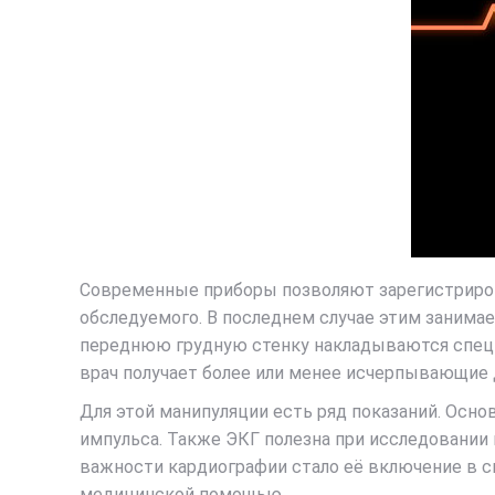
Современные приборы позволяют зарегистрирова
обследуемого. В последнем случае этим занимае
переднюю грудную стенку накладываются специа
врач получает более или менее исчерпывающие 
Для этой манипуляции есть ряд показаний. Осно
импульса. Также ЭКГ полезна при исследовании 
важности кардиографии стало её включение в с
медицинской помощью.