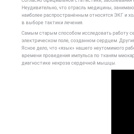
Согласно официальной статистике, заболевания 
Неудивительно, что отрасль медицины, занимаю
наиболее распространённым относятся ЭКГ и хо
в выборе тактики лечения.
Самым старым способом исследовать работу се
электрическом поле, созданном сердцем. Другим
Ясное дело, что «язык» нашего неутомимого раб
времени проведения импульса по тканям миокард
диагностике некроза сердечной мышцы.