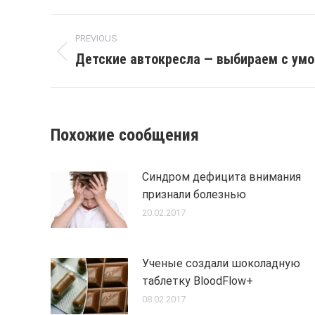
Post
PREVIOUS
navigation
Детские автокресла — выбираем с ум
Previous
post:
Похожие сообщения
Синдром дефицита внимания
признали болезнью
20.02.2017
Ученые создали шоколадную
таблетку BloodFlow+
08.02.2017