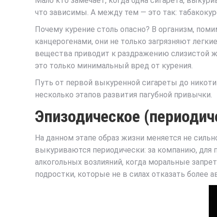
Мало кто замечает, когда одна сигарета, выкур
что зависимы. А между тем — это так: табакоку
Почему курение столь опасно? В организм, поми
канцерогенами, они не только загрязняют легки
вещества приводит к раздражению слизистой же
это только минимальный вред от курения.
Путь от первой выкуренной сигареты до никотин
несколько этапов развития пагубной привычки.
Эпизодическое (периодич
На данном этапе образ жизни меняется не сильно
выкуриваются периодически: за компанию, для по
алкогольных возлияний, когда моральные запре
подростки, которые не в силах отказать более