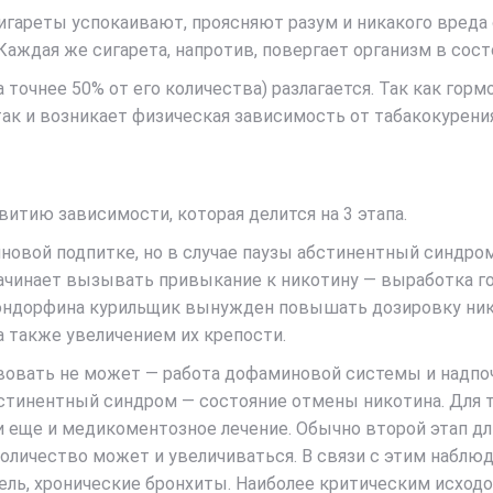
гареты успокаивают, проясняют разум и никакого вреда о
ждая же сигарета, напротив, повергает организм в сост
а точнее 50% от его количества) разлагается. Так как гор
так и возникает физическая зависимость от табакокурения
итию зависимости, которая делится на 3 этапа.
новой подпитке, но в случае паузы абстинентный синдро
 начинает вызывать привыкание к никотину — выработка г
эндорфина курильщик вынужден повышать дозировку нико
а также увеличением их крепости.
твовать не может — работа дофаминовой системы и надпоч
тинентный синдром — состояние отмены никотина. Для т
еще и медикоментозное лечение. Обычно второй этап длит
 количество может и увеличиваться. В связи с этим набл
ашель, хронические бронхиты. Наиболее критическим исход