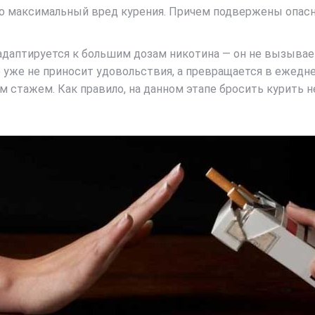
о максимальный вред курения. Причем подвержены опаснос
 адаптируется к большим дозам никотина — он не вызывае
 уже не приносит удовольствия, а превращается в ежедн
 стажем. Как правило, на данном этапе бросить курить 