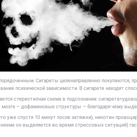
упорядоченным. Сигареты целенаправленно покупаются, п
ание психической зависимости. В сигарете находят спосо
тся стереотипная схема в подсознании: сигарета=удоволь
 мозга — дофаминовые структуры — благодаря чему выде
 это уже спустя 10 минут после затяжки), никотин провоц
рганизме он выделяется во время стрессовых ситуаций) 