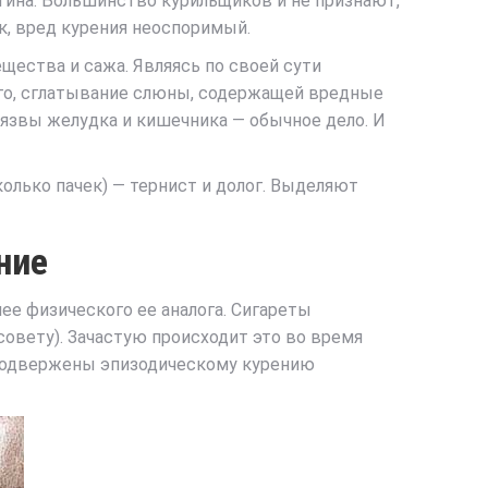
отина. Большинство курильщиков и не признают,
к, вред курения неоспоримый.
щества и сажа. Являясь по своей сути
того, сглатывание слюны, содержащей вредные
язвы желудка и кишечника — обычное дело. И
олько пачек) — тернист и долог. Выделяют
ние
лее физического ее аналога. Сигареты
совету). Зачастую происходит это во время
е подвержены эпизодическому курению