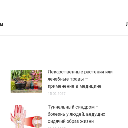
ом
Next
post:
Лекарственные растения или
лечебные травы —
применение в медицине
15.02.2017
Туннельный синдром –
болезнь у людей, ведущих
сидячий образ жизни