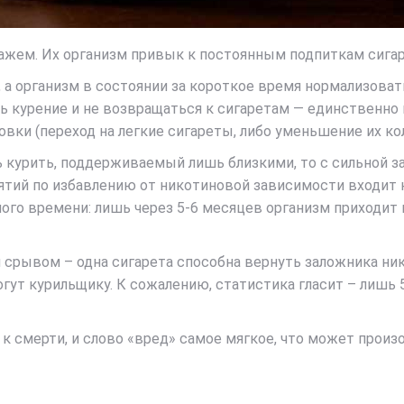
тажем. Их организм привык к постоянным подпиткам сига
о, а организм в состоянии за короткое время нормализова
ить курение и не возвращаться к сигаретам — единствен
вки (переход на легкие сигареты, либо уменьшение их кол
 курить, поддерживаемый лишь близкими, то с сильной 
тий по избавлению от никотиновой зависимости входит к
ого времени: лишь через 5-6 месяцев организм приходит 
 срывом – одна сигарета способна вернуть заложника ни
огут курильщику. К сожалению, статистика гласит – лишь 
ть к смерти, и слово «вред» самое мягкое, что может прои