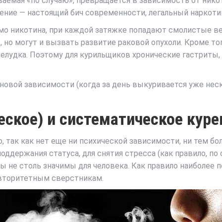
иваемая «по случаю», превращается в зависимость от ник
рение — настоящий бич современности, легальный наркоти
мо никотина, при каждой затяжке попадают смолистые ве
е, но могут и вызвать развитие раковой опухоли. Кроме 
лудка. Поэтому для курильщиков хронические гастриты, 
овой зависимости (когда за день выкуривается уже неск
еское) и систематическое куре
, так как нет еще ни психической зависимости, ни тем бо
ддержания статуса, для снятия стресса (как правило, по 
ты не столь значимы для человека. Как правило наиболе
 авторитетным сверстникам.