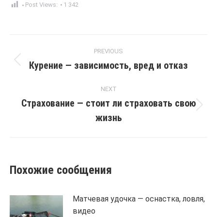
Post Views:
1 342
Post
PREVIOUS
navigation
Курение — зависимость, вред и отказ
Previous
post:
NEXT
Страхование — стоит ли страховать свою
Next
жизнь
post:
Похожие сообщения
Матчевая удочка — оснастка, ловля,
видео