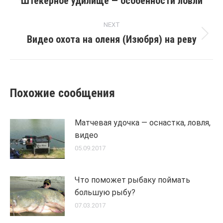
navigation
Штекерное удилище — особенности ловли
Previous
post:
NEXT
Видео охота на оленя (Изюбря) на реву
Next
post:
Похожие сообщения
Матчевая удочка — оснастка, ловля,
видео
05.09.2017
Что поможет рыбаку поймать
большую рыбу?
07.03.2017