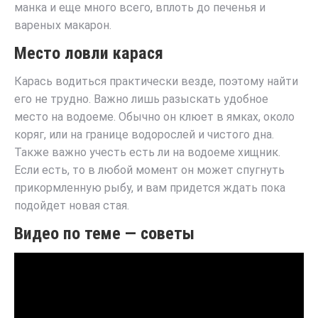
манка и еще много всего, вплоть до печенья и
вареных макарон.
Место ловли карася
Карась водиться практически везде, поэтому найти
его не трудно. Важно лишь разыскать удобное
место на водоеме. Обычно он клюет в ямках, около
коряг, или на границе водорослей и чистого дна.
Также важно учесть есть ли на водоеме хищник.
Если есть, то в любой момент он может спугнуть
прикормленную рыбу, и вам придется ждать пока
подойдет новая стая.
Видео по теме — советы