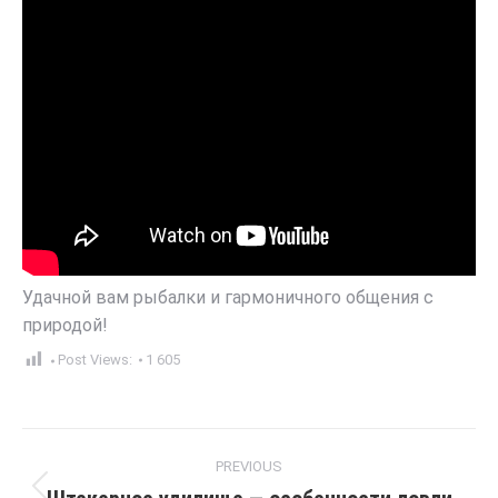
Удачной вам рыбалки и гармоничного общения с
природой!
Post Views:
1 605
Post
PREVIOUS