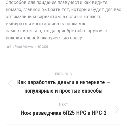
Способов для придания плавучести как видите
немало, главное выбрать тот, который будет для вас
оптимальным вариантом, а если не желаете
выбирать и изготавливать поплавок
самостоятельно, тогда приобретайте оружия с
положительной плавучестью сразу.
Post Views:
10 306
Post
PREVIOUS
navigation
Как заработать деньги в интернете —
Previous
популярные и простые способы
post:
NEXT
Нож разведчика 6П25 НРС и НРС-2
Next
post: