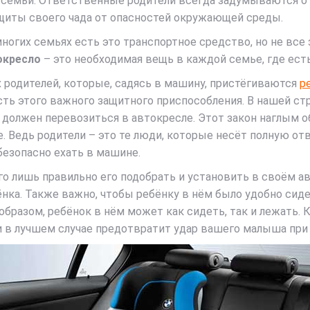
 семьи. Ответственные родители всегда задумываются о
иты своего чада от опасностей окружающей среды.
многих семьях есть это транспортное средство, но не все
окресло
– это необходимая вещь в каждой семье, где ест
родителей, которые, садясь в машину, пристёгиваются
р
ть этого важного защитного приспособления. В нашей стр
 должен перевозиться в автокресле. Этот закон наглым 
е. Ведь родители – это те люди, которые несёт полную от
безопасно ехать в машине.
его лишь правильно его подобрать и установить в своём а
нка. Также важно, чтобы ребёнку в нём было удобно сиде
образом, ребёнок в нём может как сидеть, так и лежать. 
и в лучшем случае предотвратит удар вашего малыша при 