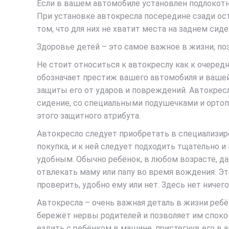
Если в вашем автомобиле установлен подлокотник
При установке автокресла посередине сзади оста
том, что для них не хватит места на заднем сиде
Здоровье детей – это самое важное в жизни, п
Не стоит относиться к автокреслу как к очеред
обозначает престиж вашего автомобиля и вашей
защиты его от ударов и повреждений. Автокресл
сидение, со специальными подушечками и орто
этого защитного атрибута.
Автокресло следует приобретать в специализиро
покупка, и к ней следует подходить тщательно и
удобным. Обычно ребёнок, в любом возрасте, даё
отвлекать маму или папу во время вождения. Эт
проверить, удобно ему или нет. Здесь нет ничег
Автокресла – очень важная деталь в жизни ребё
бережёт нервы родителей и позволяет им спокой
ездить с ребёнком в машине, пристегнув его в а