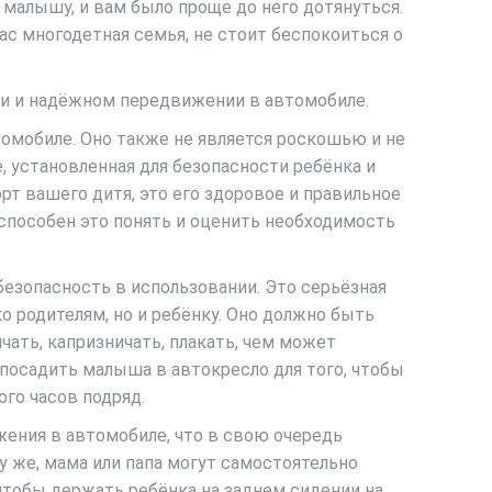
к малышу, и вам было проще до него дотянуться.
ас многодетная семья, не стоит беспокоиться о
ти и надёжном передвижении в автомобиле.
томобиле. Оно также не является роскошью и не
 установленная для безопасности ребёнка и
рт вашего дитя, это его здоровое и правильное
пособен это понять и оценить необходимость
безопасность в использовании. Это серьёзная
о родителям, но и ребёнку. Оно должно быть
чать, капризничать, плакать, чем может
 посадить малыша в автокресло для того, чтобы
ого часов подряд.
жения в автомобиле, что в свою очередь
у же, мама или папа могут самостоятельно
 чтобы держать ребёнка на заднем сидении на