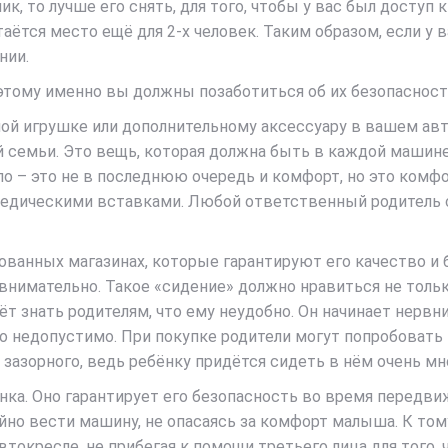
, то лучше его снять, для того, чтобы у вас был доступ 
ётся место ещё для 2-х человек. Таким образом, если у в
нии.
оэтому именно вы должны позаботиться об их безопаснос
ной игрушке или дополнительному аксессуару в вашем ав
 семьи. Это вещь, которая должна быть в каждой машине,
о – это не в последнюю очередь и комфорт, но это комфо
педическими вставками. Любой ответственный родитель с
ванных магазинах, которые гарантируют его качество и 
 внимательно. Такое «сидение» должно нравиться не тольк
т знать родителям, что ему неудобно. Он начинает нервни
о недопустимо. При покупке родители могут попробовать
о зазорного, ведь ребёнку придётся сидеть в нём очень мн
нка. Оно гарантирует его безопасность во время передви
но вести машину, не опасаясь за комфорт малыша. К том
втокресле, не прибегая к помощи третьего лица для того,