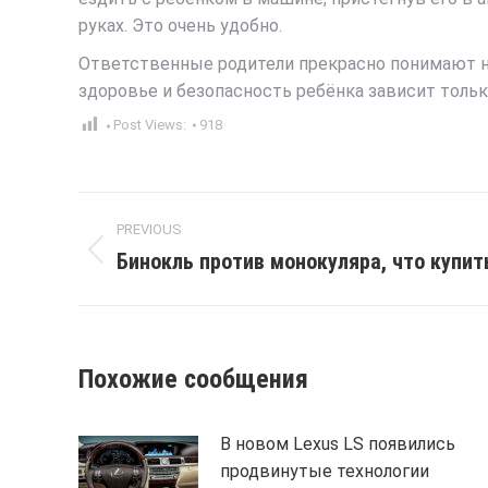
руках. Это очень удобно.
Ответственные родители прекрасно понимают не
здоровье и безопасность ребёнка зависит только
Post Views:
918
Post
PREVIOUS
navigation
Бинокль против монокуляра, что купит
Previous
post:
Похожие сообщения
В новом Lexus LS появились
продвинутые технологии