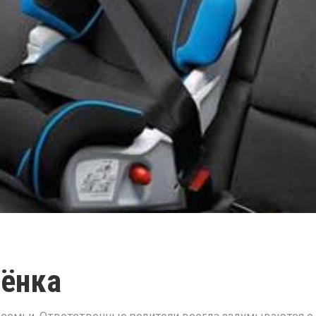
бёнка