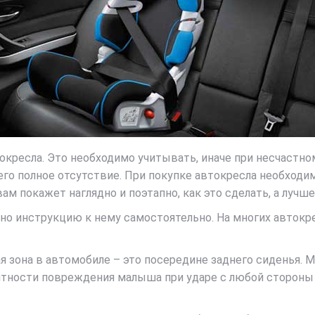
окресла. Это необходимо учитывать, иначе при несчастно
го полное отсутствие. При покупке автокресла необходим
ам покажет наглядно и поэтапно, как это сделать, а лучше
ьно инструкцию к нему самостоятельно. На многих авток
я зона в автомобиле – это посередине заднего сиденья. 
ятности повреждения малыша при ударе с любой стороны а