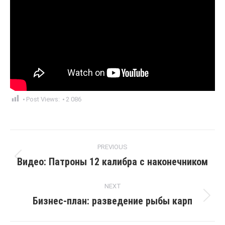
Post Views:
2 086
Post
PREVIOUS
navigation
Видео: Патроны 12 калибра с наконечником
Previous
post:
NEXT
Бизнес-план: разведение рыбы карп
Next
post: