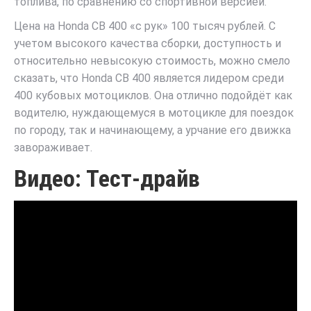
топлива, по сравнению со спортивной версией.
Цена на Honda CB 400 «с рук» 100 тысяч рублей. С
учетом высокого качества сборки, доступность и
относительно невысокую стоимость, можно смело
сказать, что Honda CB 400 является лидером среди
400 кубовых мотоциклов. Она отлично подойдёт как
водителю, нуждающемуся в мотоцикле для поездок
по городу, так и начинающему, а урчание его движка
завораживает.
Видео: Тест-драйв