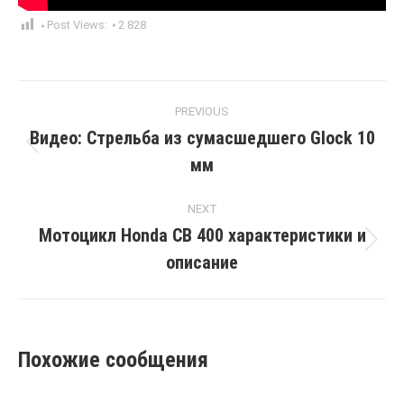
Post Views:
2 828
Post
PREVIOUS
navigation
Видео: Стрельба из сумасшедшего Glock 10
Previous
мм
post:
NEXT
Мотоцикл Honda CB 400 характеристики и
Next
описание
post:
Похожие сообщения