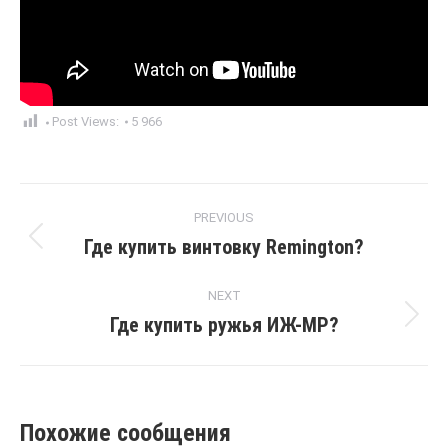
Post Views:
5 966
Post
PREVIOUS
navigation
Где купить винтовку Remington?
Previous
post:
NEXT
Где купить ружья ИЖ-МР?
Next
post:
Похожие сообщения