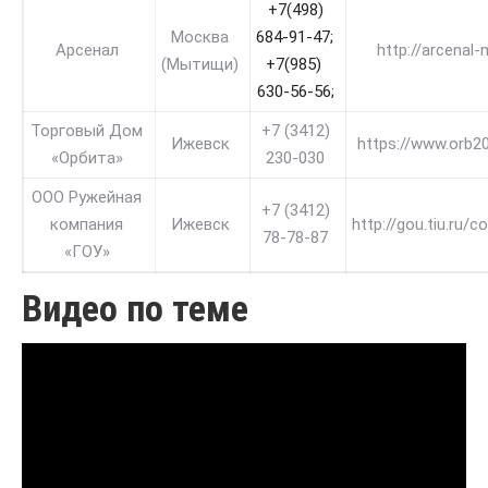
 +7(498) 
Москва
684-91-47; 
Арсенал
http://arcenal-
(Мытищи)
+7(985) 
630-56-56;
Торговый Дом
+7 (3412)
Ижевск
https://www.orb20
«Орбита»
230-030
ООО Ружейная
+7 (3412)
компания
Ижевск
http://gou.tiu.ru/c
78-78-87
«ГОУ»
Видео по теме