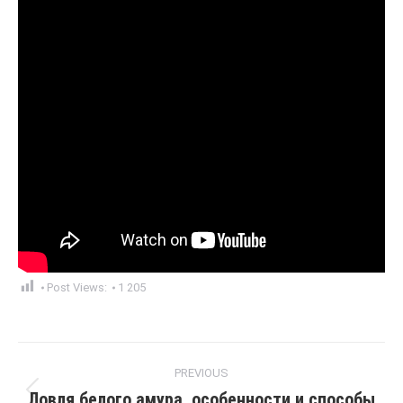
Post Views:
1 205
Post
PREVIOUS
navigation
Ловля белого амура, особенности и способы
Previous