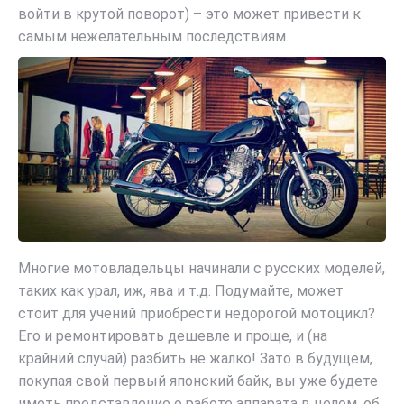
войти в крутой поворот) – это может привести к
самым нежелательным последствиям.
Многие мотовладельцы начинали с русских моделей,
таких как урал, иж, ява и т.д. Подумайте, может
стоит для учений приобрести недорогой мотоцикл?
Его и ремонтировать дешевле и проще, и (на
крайний случай) разбить не жалко! Зато в будущем,
покупая свой первый японский байк, вы уже будете
иметь представление о работе аппарата в целом, об