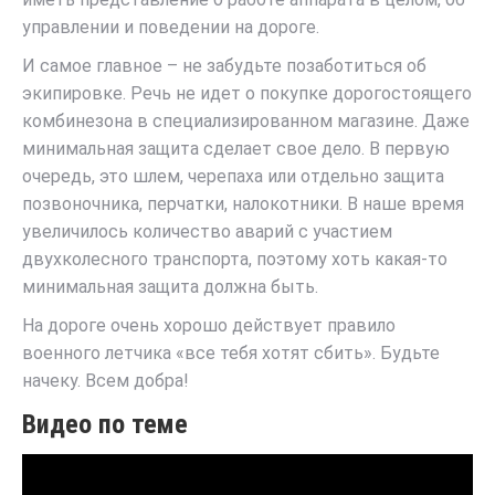
управлении и поведении на дороге.
И самое главное – не забудьте позаботиться об
экипировке. Речь не идет о покупке дорогостоящего
комбинезона в специализированном магазине. Даже
минимальная защита сделает свое дело. В первую
очередь, это шлем, черепаха или отдельно защита
позвоночника, перчатки, налокотники. В наше время
увеличилось количество аварий с участием
двухколесного транспорта, поэтому хоть какая-то
минимальная защита должна быть.
На дороге очень хорошо действует правило
военного летчика «все тебя хотят сбить». Будьте
начеку. Всем добра!
Видео по теме