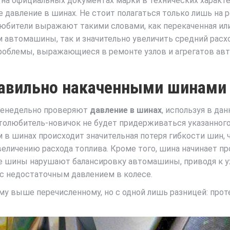
и на официальных документах марки в технических харак
 давление в шинах. Не стоит полагаться только лишь на 
юбители выражают такими словами, как перекаченная или
м автомашины, так и значительно увеличить средний расх
облемы, выражающиеся в ремонте узлов и агрегатов авто
равильно накаченными шинами
еженедельно проверяют
давление в шинах
, используя в да
втолюбитель-новичок не будет придерживаться указанного
в шинах происходит значительная потеря гибкости шин,
величению расхода топлива. Кроме того, шина начинает п
ые шины нарушают балансировку автомашины, приводя к 
с недостаточным давлением в колесе.
 выше перечисленному, но с одной лишь разницей: прот