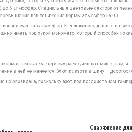
 датчики, которые устанавливаются на место колпачка.
8 до 5 атмосфер. Специальные цветовые сектора от зеле
 превышение или понижение нормы атмосфер на 0,3.
изкое количество атмосфер. К сожалению, данные датчи
ажно иметь под рукой манометр, который способен пока
.
иномонтажных мастерских раскручивают миф о том, что е
ение в ней не меняется. Закачка азота в шину — дорогост
о не оправдана, поскольку азот под воздействием темпера
Снаряжение для
Next