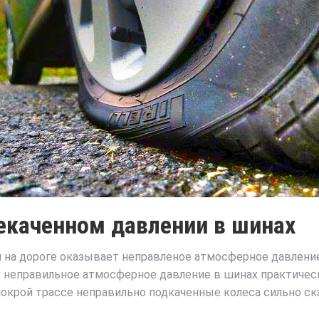
екаченном давлении в шинах
 на дороге оказывает неправленое атмосферное давление
е неправильное атмосферное давление в шинах практичес
мокрой трассе неправильно подкаченные колеса сильно с