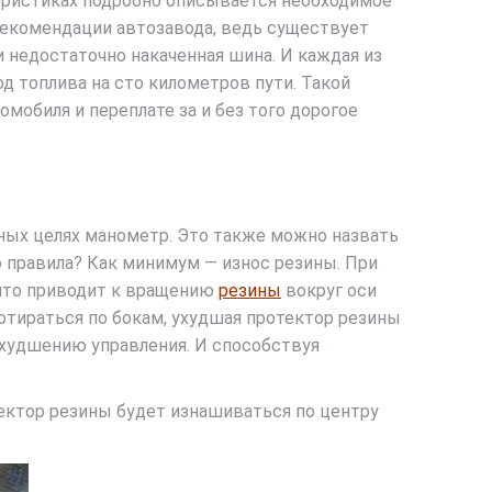
теристиках подробно описывается необходимое
рекомендации автозавода, ведь существует
 недостаточно накаченная шина. И каждая из
од топлива на сто километров пути. Такой
мобиля и переплате за и без того дорогое
нных целях манометр. Это также можно назвать
 правила? Как минимум — износ резины. При
 что приводит к вращению
резины
вокруг оси
ротираться по бокам, ухудшая протектор резины
ухудшению управления. И способствуя
ектор резины будет изнашиваться по центру