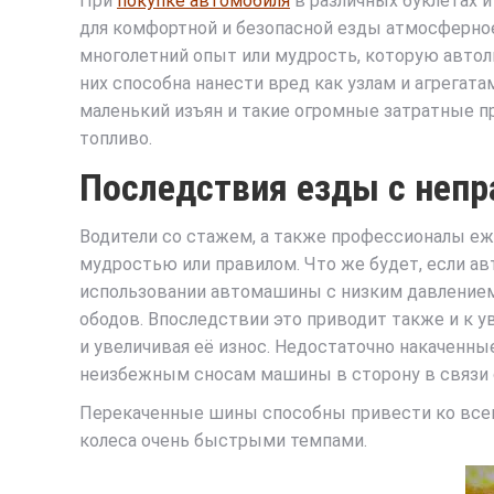
При
покупке автомобиля
в различных буклетах 
для комфортной и безопасной езды атмосферное
многолетний опыт или мудрость, которую автол
них способна нанести вред как узлам и агрегата
маленький изъян и такие огромные затратные пр
топливо.
Последствия езды с неп
Водители со стажем, а также профессионалы 
мудростью или правилом. Что же будет, если а
использовании автомашины с низким давлением 
ободов. Впоследствии это приводит также и к у
и увеличивая её износ. Недостаточно накаченн
неизбежным сносам машины в сторону в связи 
Перекаченные шины способны привести ко всему
колеса очень быстрыми темпами.