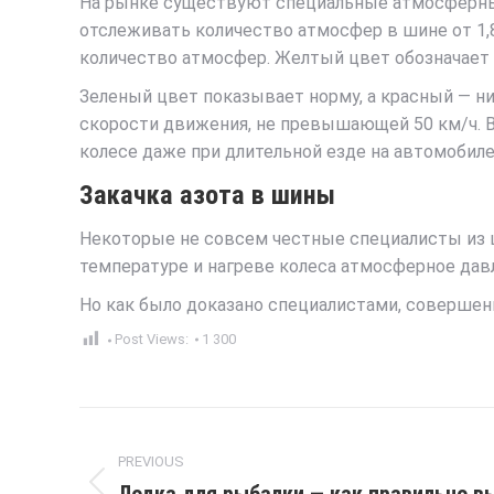
На рынке существуют специальные атмосферные
отслеживать количество атмосфер в шине от 1,
количество атмосфер. Желтый цвет обозначает
Зеленый цвет показывает норму, а красный — н
скорости движения, не превышающей 50 км/ч. В
колесе даже при длительной езде на автомобиле
Закачка азота в шины
Некоторые не совсем честные специалисты из ш
температуре и нагреве колеса атмосферное давл
Но как было доказано специалистами, совершенн
Post Views:
1 300
Post
PREVIOUS
navigation
Previous