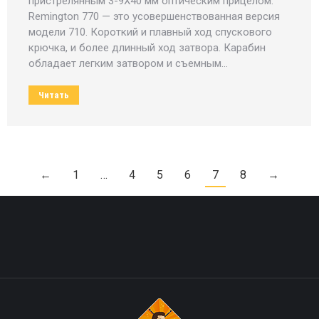
пристрелянным 3-9Х40 мм оптическим прицелом.
Remington 770 — это усовершенствованная версия
модели 710. Короткий и плавный ход спускового
крючка, и более длинный ход затвора. Карабин
обладает легким затвором и съемным…
Читать
←
1
…
4
5
6
7
8
→