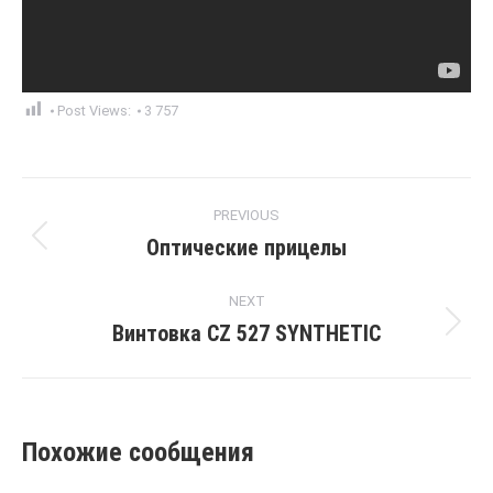
Post Views:
3 757
Post
PREVIOUS
navigation
Оптические прицелы
Previous
post:
NEXT
Винтовка CZ 527 SYNTHETIC
Next
post:
Похожие сообщения