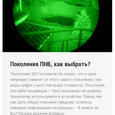
Поколения ПНВ, как выбрать?
Поколения ЭОП ночников Не секрет, что и цена
напрямую зависит от этого самого поколения, чем
выше цифра у него, тем выше стоимость. Поколения
(на сайте продавцов — Gen) указывают на уровень
технологии, используемое в устройстве. Перед тем
как дать общее описание каждому, хотелось
поведать информацию из разряда — А знаете ли
Вы? Ночное видение впервые…