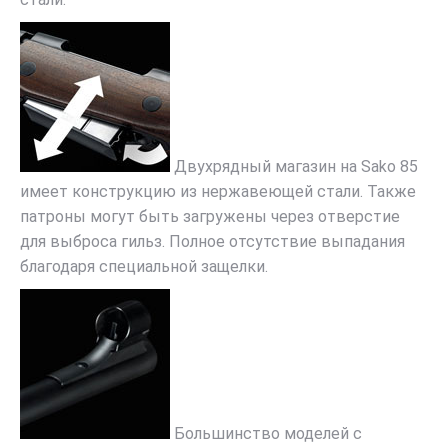
Двухрядный магазин на Sako 85
имеет конструкцию из нержавеющей стали. Также
патроны могут быть загружены через отверстие
для выброса гильз. Полное отсутствие выпадания
благодаря специальной защелки.
Большинство моделей с