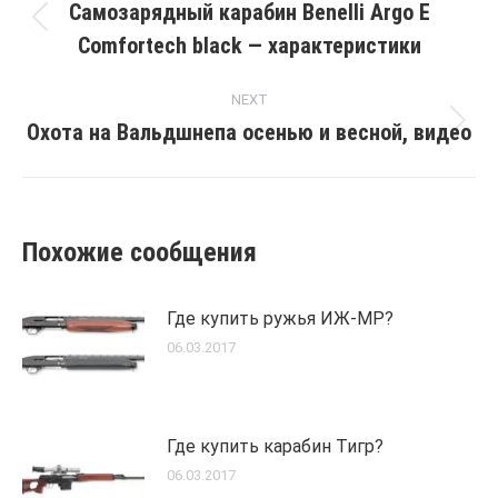
navigation
Самозарядный карабин Benelli Argo E
Previous
Comfortech black — характеристики
post:
NEXT
Охота на Вальдшнепа осенью и весной, видео
Next
post:
Похожие сообщения
Где купить ружья ИЖ-МР?
06.03.2017
Где купить карабин Тигр?
06.03.2017