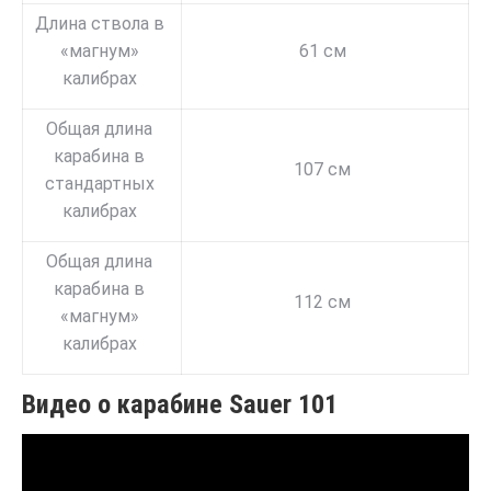
Длина ствола в
«магнум»
61 см
калибрах
Общая длина
карабина в
107 см
стандартных
калибрах
Общая длина
карабина в
112 см
«магнум»
калибрах
Видео о карабине Sauer 101