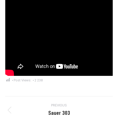
Post Views:
2 238
Post
PREVIOUS
navigation
Sauer 303
Previous