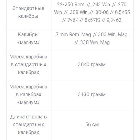
22-250 Rem. // .243 Win. // .270
Стандартные
Win. // .308 Win. // .30-06 // 6,5×55
калибры
// 7×64 // 8x57IS // 9,3×62
Калибры
7 mm Rem. Mag. // 300 Win. Mag.
«магнум»
// .338 Win. Mag
Масса карабина
в стандартных
3040 грамм
калибрах
Масса карабина
в калибрах
3130 грамм
«магнум»
Длина ствола в
стандартных
56 см
калибрах