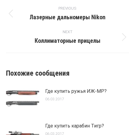
Post
PREVIOUS
navigation
Лазерные дальномеры Nikon
Previous
post:
NEXT
Коллиматорные прицелы
Next
post:
Похожие сообщения
Где купить ружья ИЖ-МР?
06.03.2017
Где купить карабин Тигр?
06.03.2017