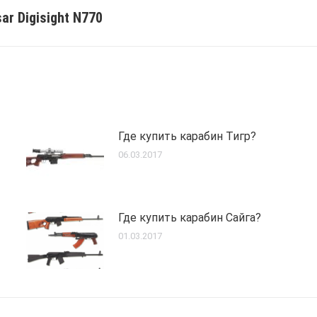
r Digisight N770
Next
post:
Где купить карабин Тигр?
06.03.2017
Где купить карабин Сайга?
01.03.2017