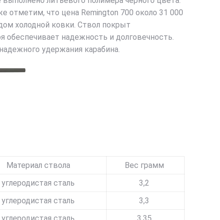
е выполнено литьевого полимера черного цвета.
 отметим, что цена Remington 700 около 31 000
дом холодной ковки. Ствол покрыт
я обеспечивает надежность и долговечность.
 надежного удержания карабина.
Материал ствола
Вес грамм
углеродистая сталь
3,2
углеродистая сталь
3,3
углеродистая сталь
3,35