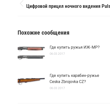
navigation
Цифровой прицел ночного видения Pulsa
Previous
post:
Похожие сообщения
Где купить ружья ИЖ-МР?
06.03.2017
Где купить карабин-ружье
Ceska Zbrojovka CZ?
06.03.2017