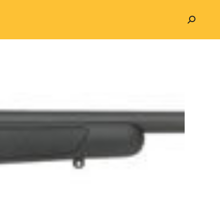
Search: