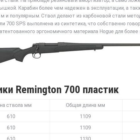
й стали. На прикладе резиновый амортизатор, а само лож
кой. Карабин более чем надежен в эксплуатации, а также
ым и популярным. Ствол делают из карбоновой стали мето
700 SPS выполнена из синтетика, что собственно говор
атентованного эргономичного материала Hogue для более
ики Remington 700 пластик
на ствола мм
Общая длина мм
610
1109
610
1109
610
1130