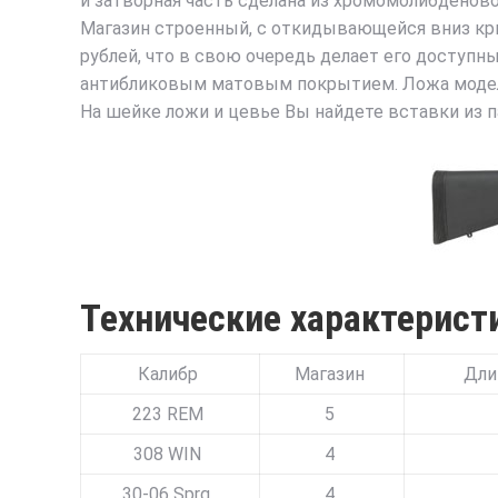
и затворная часть сделана из хромомолибденово
Магазин строенный, с откидывающейся вниз крыш
рублей, что в свою очередь делает его доступн
антибликовым матовым покрытием. Ложа модели 
На шейке ложи и цевье Вы найдете вставки из п
Технические характерист
Калибр
Магазин
Дли
223 REM
5
308 WIN
4
30-06 Sprg.
4