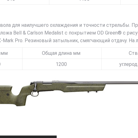
вола для наилучшего охлаждения и точности стрельбы. При
ложа Bell & Carlson Medalist с покрытием OD Green® c рис
Mark Pro. Резиновый затыльник, смягчающий отдачу. На л
 мм
Общая длина мм
Ств
0
1200
углерод