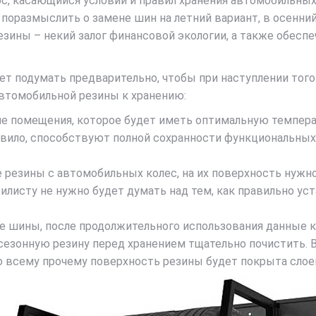
с, касающийся условий и правил хранения автомобильны
 поразмыслить о замене шин на летний вариант, в осенни
зины – некий залог финансовой экологии, а также обеспе
ет подумать предварительно, чтобы при наступлении того 
втомобильной резины к хранению:
ие помещения, которое будет иметь оптимальную темпера
равило, способствуют полной сохранности функциональны
е резины с автомобильных колес, на их поверхность нужн
илисту не нужно будет думать над тем, как правильно ус
ние шины, после продолжительного использования данные 
 сезонную резину перед хранением тщательно почистить.
всему прочему поверхность резины будет покрыта слоем