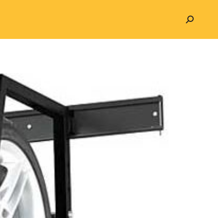
Search: