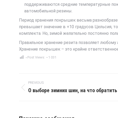
поддерживаются средние температурные пок
автомобильной резины.
Период хранения покрышек весьма разнообразен
превышает значение в +10 градусов Цельсия, т
комплекта. Но, зимой желательно постоянно по
Правильное хранение резита позволяет любому 
Хранение покрышек – это крайне ответственное
Post Views:
1 031
Post
PREVIOUS
navigation
О выборе зимних шин, на что обратить
Previous
post: