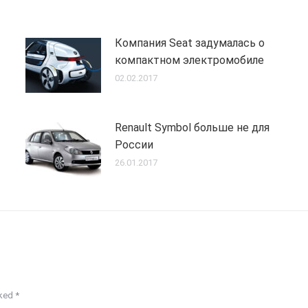
Компания Seat задумалась о
компактном электромобиле
02.02.2017
Renault Symbol больше не для
России
26.01.2017
rked
*