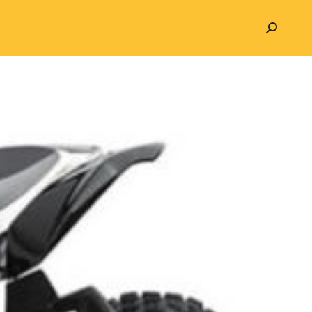
Search: