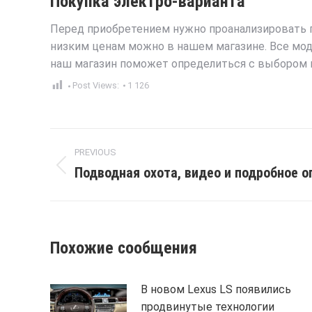
Покупка электро-варианта
Перед приобретением нужно проанализировать 
низким ценам можно в нашем магазине. Все мо
наш магазин поможет определиться с выбором и
Post Views:
1 126
Post
PREVIOUS
navigation
Подводная охота, видео и подробное о
Previous
post:
Похожие сообщения
В новом Lexus LS появились
продвинутые технологии