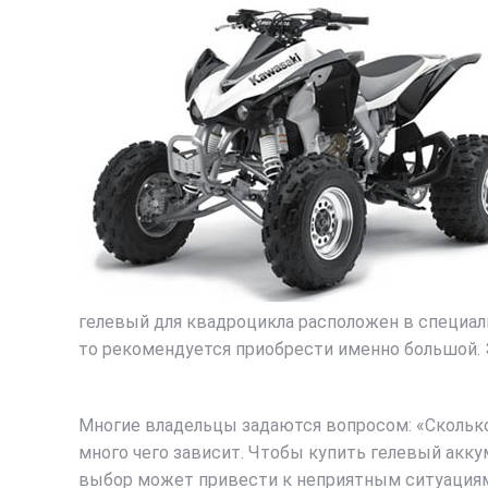
гелевый для квадроцикла расположен в специал
то рекомендуется приобрести именно большой. Э
Многие владельцы задаются вопросом: «Сколько 
много чего зависит. Чтобы купить гелевый акк
выбор может привести к неприятным ситуациям,