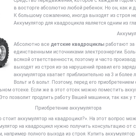
Средство передвижения, которое с каждым годом с
в восторге абсолютно любой ребенок. Но он, как и д
К большому сожалению, иногда выходят из строя 
Аккумулятор для квадроцикла является одним из гл
Аккумул
Абсолютно все
детские квадроциклы
работают за 
единственными источниками электроэнергии. Больш
всякой ответственности, поэтому и часто производ
выходят из строя из-за нарушений правил его заряда
аккумулятора хватает приблизительно на 3 и более 
Вольт и 6 вольт. Поэтому, перед его приобретением
ьном отсеке. Если же в этот отсек можно поместить акку
то позволит продлить работу Вашей машинки, так как у 
Приобретение аккумулятора
стоит аккумулятор на квадроцикл?». На этот вопрос мож
умулятор на квадроцикл нужно получить консультацию от
 например полного выхода из строя. Купить аккумулятор