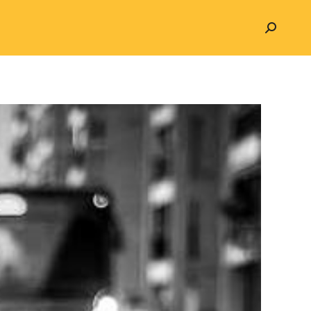
Search: