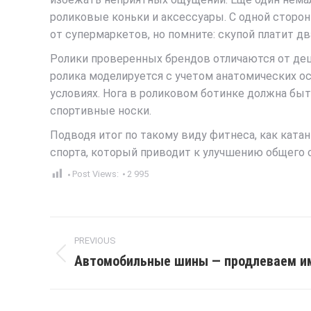
роликовые коньки и аксессуары. С одной сторо
от супермаркетов, но помните: скупой платит д
Ролики проверенных брендов отличаются от деш
ролика моделируется с учетом анатомических о
условиях. Нога в роликовом ботинке должна бы
спортивные носки.
Подводя итог по такому виду фитнеса, как ката
спорта, который приводит к улучшению общего 
Post Views:
2 995
Post
PREVIOUS
navigation
Автомобильные шины — продлеваем и
Previous
post: