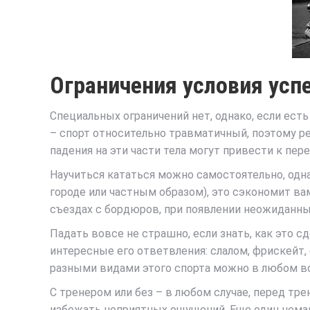
Ограничения условия усп
Специальных ограничений нет, однако, если ест
– спорт относительно травматичный, поэтому р
падения на эти части тела могут привести к пе
Научиться кататься можно самостоятельно, одна
городе или частным образом), это сэкономит ва
съездах с бордюров, при появлении неожиданных
Падать вовсе не страшно, если знать, как это с
интересные его ответвления: слалом, фрискейт,
разными видами этого спорта можно в любом во
С тренером или без – в любом случае, перед т
избежать неприятных ощущений. Еще один немал