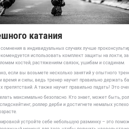
ешного катания
ь сомнения в индивидуальных случаях лучше проконсульти
екомендуется использовать комплект защиты на локти, за
реломам костей, растяжениям связок, ушибам и ссадинам.
ко, если вы возьмете несколько занятий у опытного трен
м время и силы, ведь тренер научит правильно держать б
 препятствий. А также научит правильно падать! Это оче
делать максимально безопасно. Кто знает, может быть, рол
 спидскейтинг, роллер дерби и достигнете немалых успехо
зрасте.
ренировкой устройте себе небольшую разминку – это помо
оважный момент для того, чтобы получать удовольствие и