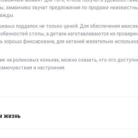
ны, заманчиво звучат предложения по продаже неизвест
важды.
евых подделок не только ценой. Для обеспечения макси
собенностей стопы, а детали изготавливаются из провере
ть хорошо фиксирована, для катаний желательно исполь
ние на роликовых коньках, можно сказать, что это доступ
самочувствия и настроения.
м жизнь
Next
post: