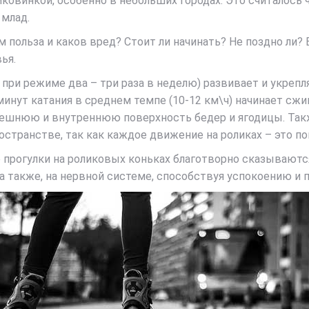
ковинкой, особенно в небольших городах. Это считалось 
 млад.
 польза и каков вред? Стоит ли начинать? Не поздно ли? В
ья.
 при режиме два – три раза в неделю) развивает и укреп
минут катания в среднем темпе (10-12 км\ч) начинает сж
внешнюю и внутреннюю поверхность бедер и ягодицы. Та
странстве, так как каждое движение на роликах – это по
прогулки на роликовых коньках благотворно сказываютс
 а также, на нервной системе, способствуя успокоению и 