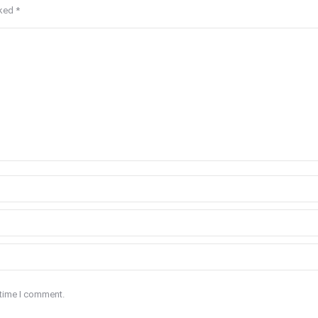
rked
*
 time I comment.