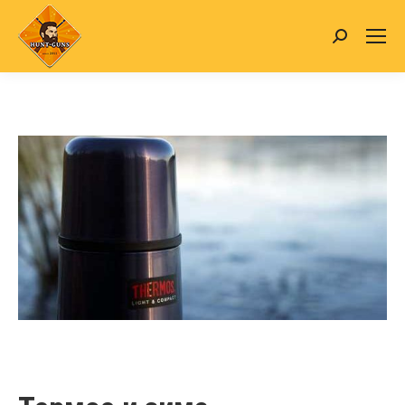
Search: