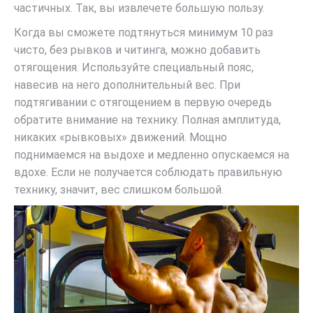
частичных. Так, вы извлечете большую пользу.
Когда вы сможете подтянуться минимум 10 раз
чисто, без рывков и читинга, можно добавить
отягощения. Используйте специальный пояс,
навесив на него дополнительный вес. При
подтягивании с отягощением в первую очередь
обратите внимание на технику. Полная амплитуда,
никаких «рывковых» движений. Мощно
поднимаемся на выдохе и медленно опускаемся на
вдохе. Если не получается соблюдать правильную
технику, значит, вес слишком большой.