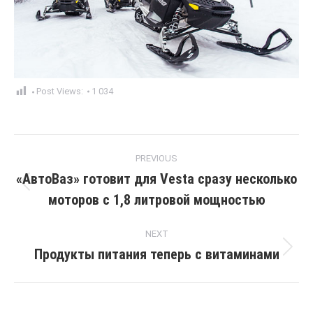
Post Views:
1 034
Post
PREVIOUS
navigation
«АвтоВаз» готовит для Vesta сразу несколько
Previous
моторов с 1,8 литровой мощностью
post:
NEXT
Продукты питания теперь с витаминами
Next
post: