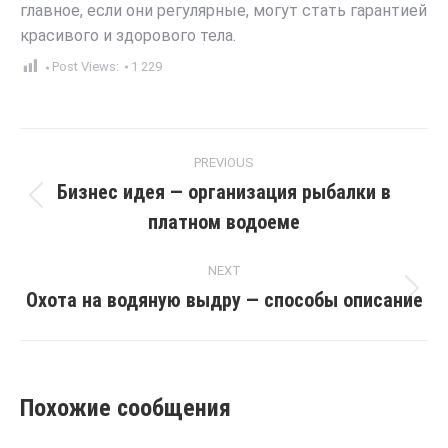
главное, если они регулярные, могут стать гарантией
красивого и здорового тела.
Post Views:
1 229
Post
PREVIOUS
navigation
Бизнес идея — организация рыбалки в
Previous
платном водоеме
post:
NEXT
Охота на водяную выдру — способы описание
Next
post:
Похожие сообщения