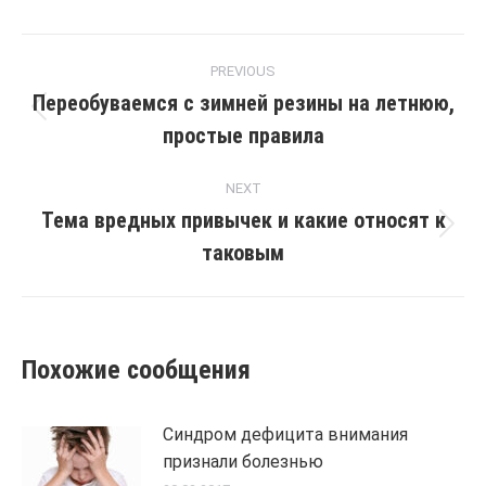
Post
PREVIOUS
navigation
Переобуваемся с зимней резины на летнюю,
Previous
простые правила
post:
NEXT
Тема вредных привычек и какие относят к
Next
таковым
post:
Похожие сообщения
Синдром дефицита внимания
признали болезнью