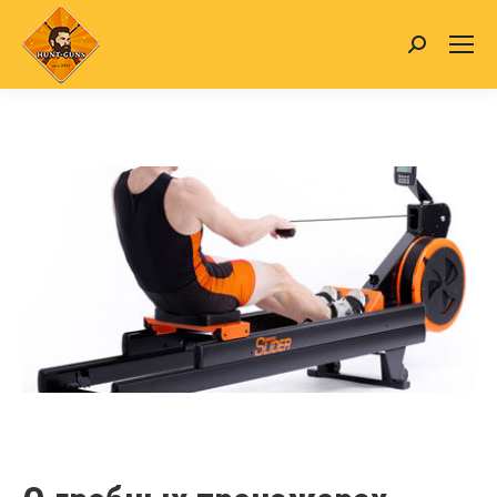
Search: