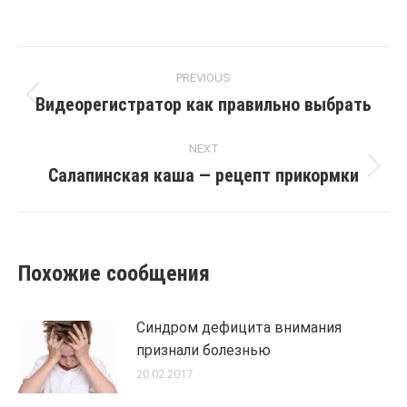
Post
PREVIOUS
navigation
Видеорегистратор как правильно выбрать
Previous
post:
NEXT
Салапинская каша — рецепт прикормки
Next
post:
Похожие сообщения
Синдром дефицита внимания
признали болезнью
20.02.2017