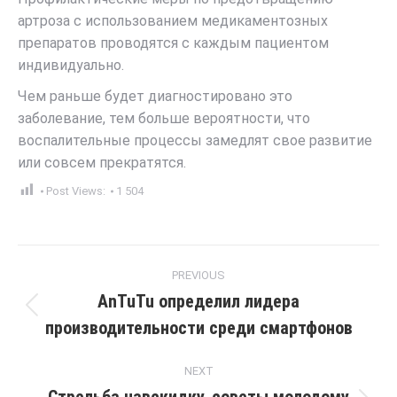
артроза с использованием медикаментозных
препаратов проводятся с каждым пациентом
индивидуально.
Чем раньше будет диагностировано это
заболевание, тем больше вероятности, что
воспалительные процессы замедлят свое развитие
или совсем прекратятся.
Post Views:
1 504
Post
PREVIOUS
navigation
AnTuTu определил лидера
Previous
производительности среди смартфонов
post:
NEXT