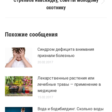
Стрельба навскидку, советы молодому
Next
охотнику
post:
Похожие сообщения
Синдром дефицита внимания
признали болезнью
20.02.2017
Лекарственные растения или
лечебные травы — применение в
медицине
15.02.2017
Вода и бодибилдинг. Сколько воды