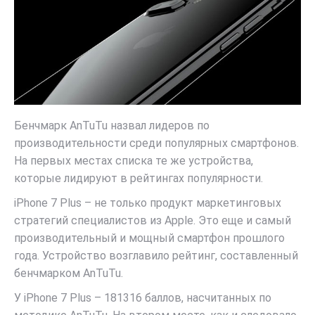
Бенчмарк AnTuTu назвал лидеров по
производительности среди популярных смартфонов.
На первых местах списка те же устройства,
которые лидируют в рейтингах популярности.
iPhone 7 Plus – не только продукт маркетинговых
стратегий специалистов из Apple. Это еще и самый
производительный и мощный смартфон прошлого
года. Устройство возглавило рейтинг, составленный
бенчмарком AnTuTu.
У iPhone 7 Plus – 181316 баллов, насчитанных по