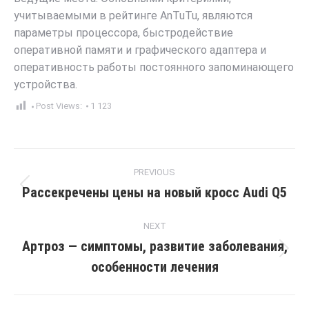
учитываемыми в рейтинге AnTuTu, являются
параметры процессора, быстродействие
оперативной памяти и графического адаптера и
оперативность работы постоянного запоминающего
устройства.
Post Views:
1 123
Post
PREVIOUS
navigation
Рассекречены цены на новый кросс Audi Q5
Previous
post:
NEXT
Артроз — симптомы, развитие заболевания,
Next
особенности лечения
post: