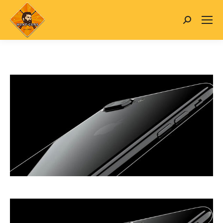
Search: