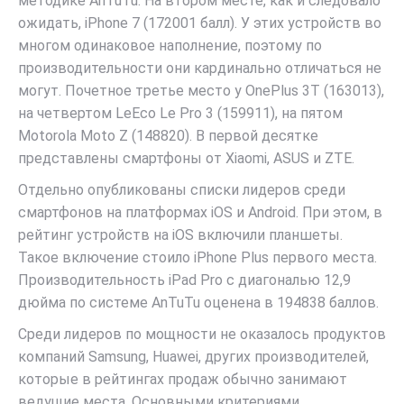
методике AnTuTu. На втором месте, как и следовало
ожидать, iPhone 7 (172001 балл). У этих устройств во
многом одинаковое наполнение, поэтому по
производительности они кардинально отличаться не
могут. Почетное третье место у OnePlus 3T (163013),
на четвертом LeEco Le Pro 3 (159911), на пятом
Motorola Moto Z (148820). В первой десятке
представлены смартфоны от Xiaomi, ASUS и ZTE.
Отдельно опубликованы списки лидеров среди
смартфонов на платформах iOS и Android. При этом, в
рейтинг устройств на iOS включили планшеты.
Такое включение стоило iPhone Plus первого места.
Производительность iPad Pro с диагональю 12,9
дюйма по системе AnTuTu оценена в 194838 баллов.
Среди лидеров по мощности не оказалось продуктов
компаний Samsung, Huawei, других производителей,
которые в рейтингах продаж обычно занимают
ведущие места. Основными критериями,