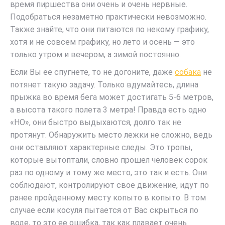
время пиршества они очень и очень нервные.
Подобраться незаметно практически невозможно.
Также знайте, что они питаются по некому графику,
хотя и не совсем графику, но лето и осень — это
только утром и вечером, а зимой постоянно.
Если Вы ее спугнете, то не догоните, даже
собака
не
потянет такую задачу. Только вдумайтесь, длина
прыжка во время бега может достигать 5-6 метров,
а высота такого полета 3 метра! Правда есть одно
«НО», они быстро выдыхаются, долго так не
протянут. Обнаружить место лежки не сложно, ведь
они оставляют характерные следы. Это тропы,
которые вытоптали, словно прошел человек сорок
раз по одному и тому же место, это так и есть. Они
соблюдают, контролируют свое движение, идут по
ранее пройденному месту копыто в копыто. В том
случае если косуля пытается от Вас скрыться по
воде, то это ее ошибка, так как плавает очень