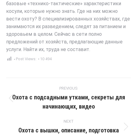
базовые «технико-тактические» характеристики
косули, которые нужно знать. Где на них можно
вести охоту? В специализированных хозяйствах, где
занимаются их разведением, следят за питанием и
здоровьем в целом. Сейчас в сети полно
предложений от хозяйств, предлагающие данные
услуги. Найти их, труда не составит.
Post Views:
10 494
Post
PREVIOUS
navigation
Охота с подсадными утками, секреты для
Previous
начинающих, видео
post:
NEXT
Охота с вышки, описание, подготовка
Next