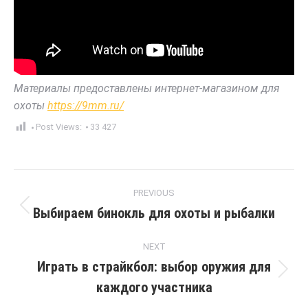
Материалы предоставлены интернет-магазином для
охоты
https://9mm.ru/
Post Views:
33 427
Post
PREVIOUS
navigation
Выбираем бинокль для охоты и рыбалки
Previous
post:
NEXT
Играть в страйкбол: выбор оружия для
Next
каждого участника
post: