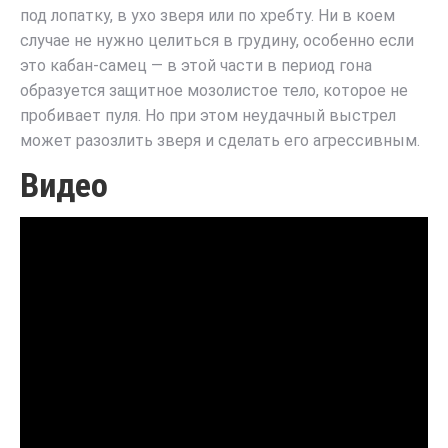
под лопатку, в ухо зверя или по хребту. Ни в коем
случае не нужно целиться в грудину, особенно если
это кабан-самец — в этой части в период гона
образуется защитное мозолистое тело, которое не
пробивает пуля. Но при этом неудачный выстрел
может разозлить зверя и сделать его агрессивным.
Видео