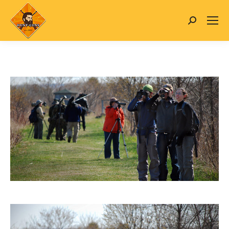
Search: