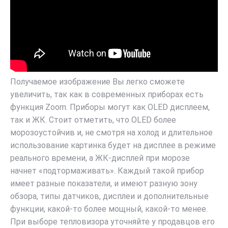
Получаемое изображение Вы легко сможете
увеличить, так как в современных приборах есть
функция Zoom. Приборы могут как OLED дисплеем,
так и ЖК. Стоит отметить, что OLED более
морозоустойчив и, не смотря на холод и длительное
использование картинка будет на дисплее в режиме
реального времени, а ЖК-дисплей при морозе
начнет «подтормаживать». Каждый такой прибор
имеет разные показатели, и имеют разную зону
обзора, типы датчиков, дисплеи и дополнительные
функции, какой-то более мощный, какой-то менее.
При выборе тепловизора уточняйте у продавцов его