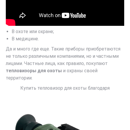
В охоте или охране;
В медицине.
Да и много где еще. Такие приборы приобретаются
не только различными компаниями, но и частными
лицами. Частные лица, как правило, покупают
тепловизоры для охоты
и охраны своей
территории.
Купить тепловизор для охоты благодаря