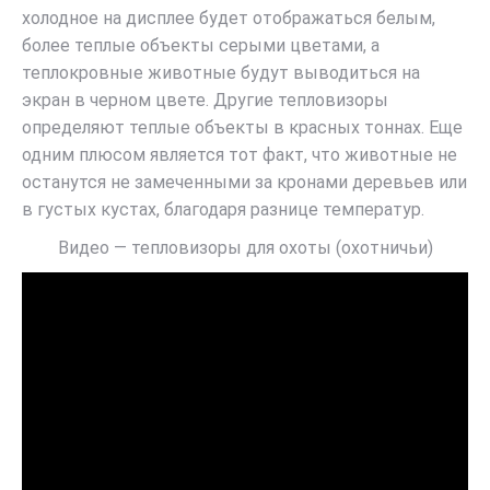
холодное на дисплее будет отображаться белым,
более теплые объекты серыми цветами, а
теплокровные животные будут выводиться на
экран в черном цвете. Другие тепловизоры
определяют теплые объекты в красных тоннах. Еще
одним плюсом является тот факт, что животные не
останутся не замеченными за кронами деревьев или
в густых кустах, благодаря разнице температур.
Видео — тепловизоры для охоты (охотничьи)