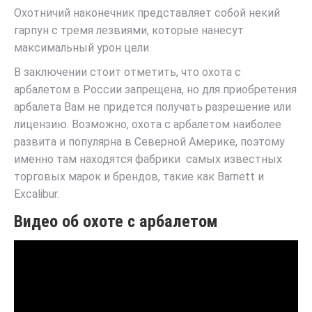
Охотничий наконечник представляет собой некий
гарпун с тремя лезвиями, которые нанесут
максимальный урон цели.
В заключении стоит отметить, что охота с
арбалетом в России запрещена, но для приобретения
арбалета Вам не придется получать разрешение или
лицензию. Возможно, охота с арбалетом наиболее
развита и популярна в Северной Америке, поэтому
именно там находятся фабрики самых известных
торговых марок и брендов, такие как Barnett и
Excalibur.
Видео об охоте с арбалетом