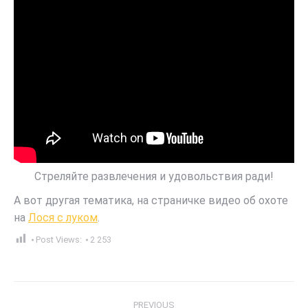
Стреляйте развлечения и удовольствия ради!
А вот другая тематика, на страничке видео об охоте
на
Лося с луком
.
Post Views:
2 253
Post
PREVIOUS