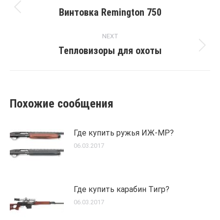
navigation
Винтовка Remington 750
Previous
post:
NEXT
Тепловизоры для охоты
Next
post:
Похожие сообщения
Где купить ружья ИЖ-МР?
06.03.2017
Где купить карабин Тигр?
06.03.2017