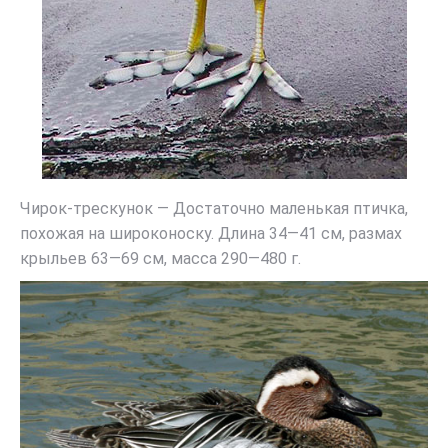
Чирок-трескунок — Достаточно маленькая птичка,
похожая на широконоску. Длина 34—41 см, размах
крыльев 63—69 см, масса 290—480 г.