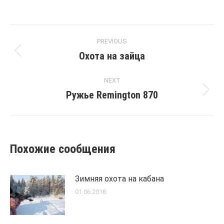
Post
PREVIOUS
navigation
Охота на зайца
Previous
post:
NEXT
Ружье Remington 870
Next
post:
Похожие сообщения
Зимняя охота на кабана
01.06.2018