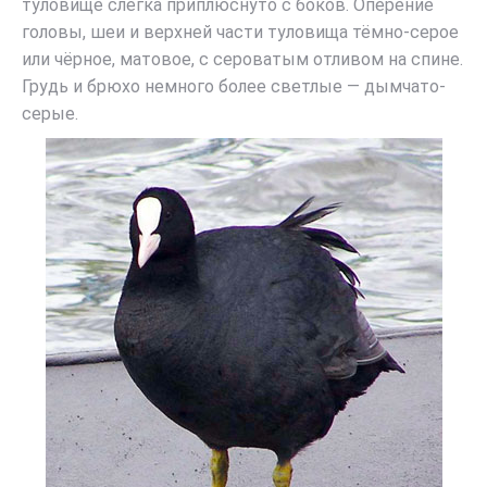
туловище слегка приплюснуто с боков. Оперение
головы, шеи и верхней части туловища тёмно-серое
или чёрное, матовое, с сероватым отливом на спине.
Грудь и брюхо немного более светлые — дымчато-
серые.