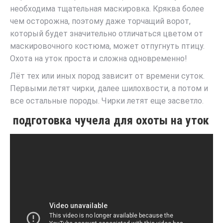
необходима тщательная маскировка. Кряква более
чем осторожна, поэтому даже торчащий ворот,
который будет значительно отличаться цветом от
маскировочного костюма, может отпугнуть птицу.
Охота на уток проста и сложна одновременно!
Лёт тех или иных пород зависит от времени суток.
Первыми летят чирки, далее шилохвости, а потом и
все остальные породы. Чирки летят еще засветло.
подготовка чучела для охоты на уток