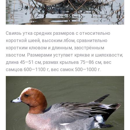
Свиязь утка средних размеров с относительно
короткой шеей, высоким лбом, сравнительно
коротким клювом и длинным, заострённым
хвостом. Размерами уступает крякве и шилохвости;
длина 45—51 см, размах крыльев 75—86 см, вес
самцов 600—1100 г, вес самок 500—1000 г.