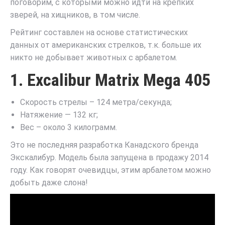
поговорим, с которыми можно идти на крепких
зверей, на хищников, в том числе.
Рейтинг составлен на основе статистических
данных от американских стрелков, т.к. больше их
никто не добывает животных с арбалетом.
1. Excalibur Matrix Mega 405
Скорость стрелы – 124 метра/секунда;
Натяжение — 132 кг;
Вес – около 3 килограмм.
Это не последняя разработка Канадского бренда
Экскалибур. Модель была запущена в продажу 2014
году. Как говорят очевидцы, этим арбалетом можно
добыть даже слона!