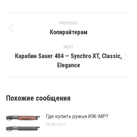
Post
PREVIOUS
navigation
Копирайтерам
Previous
post:
NEXT
Карабин Sauer 404 — Synchro XT, Classic,
Next
Elegance
post:
Похожие сообщения
Где купить ружья ИЖ-МР?
06.03.2017