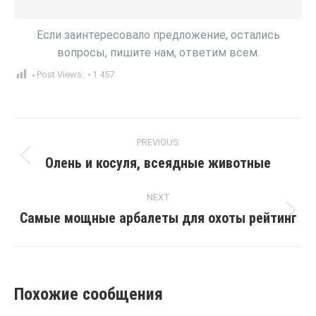
Если заинтересовало предложение, остались
вопросы, пишите нам, ответим всем.
Post Views:
1 457
Post
PREVIOUS
navigation
Олень и косуля, всеядные животные
Previous
post:
NEXT
Самые мощные арбалеты для охоты рейтинг
Next
post:
Похожие сообщения