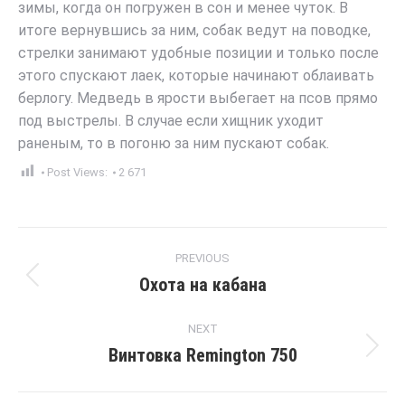
зимы, когда он погружен в сон и менее чуток. В
итоге вернувшись за ним, собак ведут на поводке,
стрелки занимают удобные позиции и только после
этого спускают лаек, которые начинают облаивать
берлогу. Медведь в ярости выбегает на псов прямо
под выстрелы. В случае если хищник уходит
раненым, то в погоню за ним пускают собак.
Post Views:
2 671
Post
PREVIOUS
navigation
Охота на кабана
Previous
post:
NEXT
Винтовка Remington 750
Next
post: