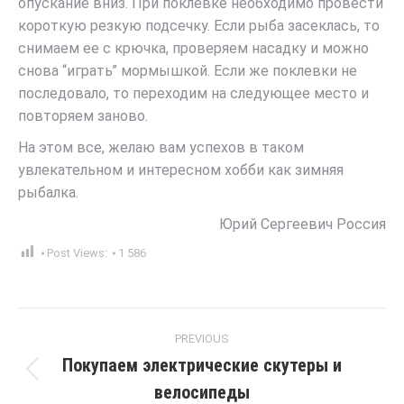
опускание вниз. При поклевке необходимо провести
короткую резкую подсечку. Если рыба засеклась, то
снимаем ее с крючка, проверяем насадку и можно
снова “играть” мормышкой. Если же поклевки не
последовало, то переходим на следующее место и
повторяем заново.
На этом все, желаю вам успехов в таком
увлекательном и интересном хобби как зимняя
рыбалка.
Юрий Сергеевич Россия
Post Views:
1 586
Post
PREVIOUS
navigation
Покупаем электрические скутеры и
Previous
велосипеды
post: