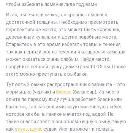
чтобы избежать ломания льда под вами.
Итак, вы вышли на лед, он крепок, темный и
достаточной толщины. Необходимо присмотреть
перспективное место, это может быть коряжник,
деревянные купальни, и другие подобные места.
Старайтесь в это время избегать травы и течения,
так как первый лед на течении и в зарослях камыша
может оказаться очень слабым. Найдя место,
прорубите пешней лунку диаметром 10-15 см. После
этого можно приступать к рыбалке.
Тут есть 2 самых распространенных варианта – это
мормышка (чертик) и
блесна
(балансир). Из моего
опыта по первому льду лучше работает блесна или
балансир, так как они имитирую маленькую рыбку,
которая как бы в панике мечется под водой. На
такие снасти ловят в основном хищную рыбу, такую
как
окунь
,
щука
, судак. Иногда клюет и голавль.