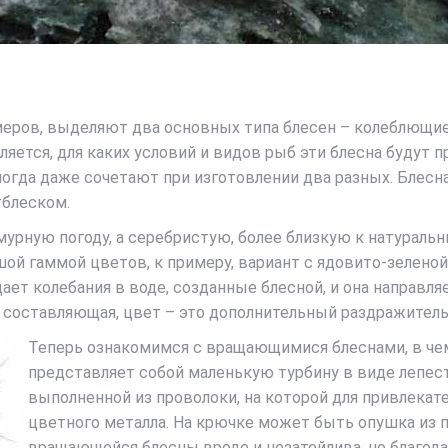
меров, выделяют два основных типа блесен – колеблющие
ляется, для каких условий и видов рыб эти блесна будут 
ногда даже сочетают при изготовлении два разных. Блесн
тблеском.
урную погоду, а серебристую, более близкую к натуральн
й гаммой цветов, к примеру, вариант с ядовито-зеленой
ает колебания в воде, созданные блесной, и она направля
 составляющая, цвет – это дополнительный раздражитель.
Теперь ознакомимся с вращающимися блеснами, в че
представляет собой маленькую турбину в виде лепес
выполненной из проволоки, на которой для привлекат
цветного металла. На крючке может быть опушка из 
вращающейся блесны вроде и незатейлива, но благод