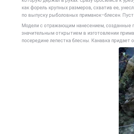
которую держал в руках. Сразу бросились к урезу
как форель крупных размеров, схватив ее, унесл
по выпуску рыболовных приманок–блесен. Пусть 
Модели с отражающим нанесением, созданные га
значительным открытием в изготовлении прима
посередине лепестка блесны. Канавка придает о