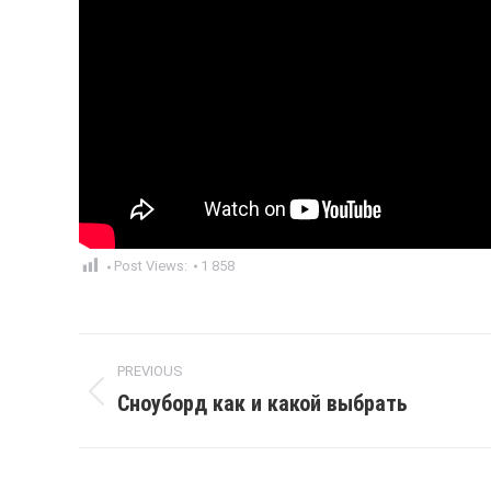
Post Views:
1 858
Post
PREVIOUS
navigation
Сноуборд как и какой выбрать
Previous
post: