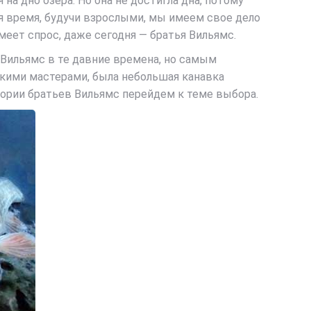
 на дно озера. Но она не достигла дна, потому
тя время, будучи взрослыми, мы имеем свое дело
меет спрос, даже сегодня — братья Вильямс.
Вильямс в те давние времена, но самым
кими мастерами, была небольшая канавка
тории братьев Вильямс перейдем к теме выбора.