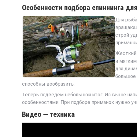
Особенности подбора спиннинга дл
Для рыба
вращающи
строй уд
приманки
Жесткий 
и мягким
для дина
большое 
способны вообразить.
Теперь подведем небольшой итог. Из выше нап
особенностями. При подборе приманок нужно уч
Видео — техника