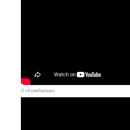
О «Колебалках»