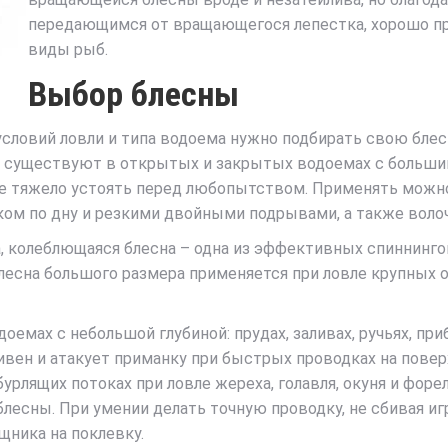
передающимся от вращающегося лепестка, хорошо пр
виды рыб.
Выбор блесны
условий ловли и типа водоема нужно подбирать свою бле
существуют в открытых и закрытых водоемах с большими
е тяжело устоять перед любопытством. Применять можно
уком по дну и резкими двойными подрывами, а также воло
, колеблющаяся блесна – одна из эффективных спиннинго
есна большого размера применяется при ловле крупных о
оемах с небольшой глубиной: прудах, заливах, ручьях, п
ивен и атакует приманку при быстрых проводках на повер
урлящих потоках при ловле жереха, голавля, окуня и фор
есны. При умении делать точную проводку, не сбивая игр
щника на поклевку.