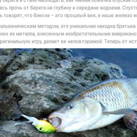
 берега и стали наблюдать, как чайная ложечка опускается
ась прочь от берега на глубину к середине водоема. Спус
говорят, что блесна – это прошлый век, а наше железо и
льваническим методом, это уникальная находка братьев 
нок из металла, внесенным изобретательными американс
ригинальную игру, делает ее неповторимой. Теперь от ис