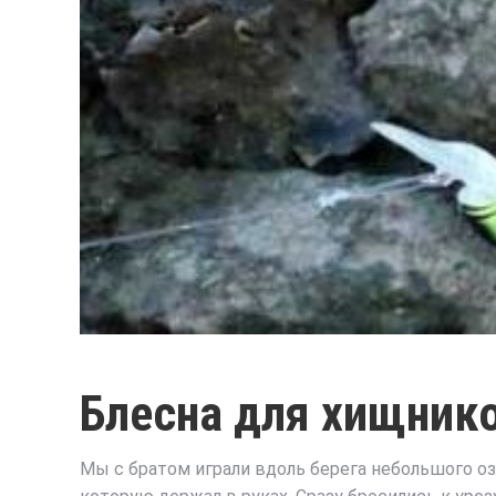
Блесна для хищник
Мы с братом играли вдоль берега небольшого оз