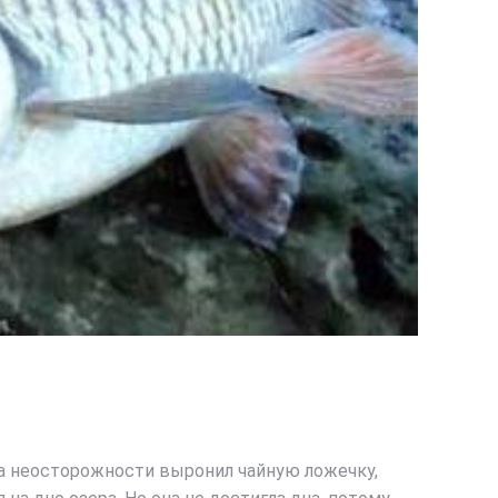
-за неосторожности выронил чайную ложечку,