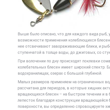
Выше было описано, что для каждого вида рыб, 
возможности применения колеблющихся блесен 
нее отсвечивают завораживающие блики, и рыб
ступенчатой в толще воды, до джиговых, со ст
При волочении по дну происходят поклевки сома
колебательных блесен имеет широкий спектр. Бл
водохранилищах, озерах с большой глубиной.
Малых размеров применяем на ограниченных вод
рассчитана для периодов, в которые хищник акт
вращающихся блесен – на быстром течении и в б
лепесток благодаря конструкции вращающейся бл
поверхности, вы определенно спровоцируете хи