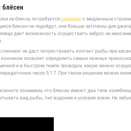
я блёсен
лки на блесну потребуется
спиннинг
с медленным строем.
хся блесен не подойдут, они больше заточены для джига
илища дает возможность осуществить заброс на максимал
.
спиннинг не даст почувствовать контакт рыбы при касан
 кончиком позволит определить самые нежные прикоснове
мичной и в быстром темпе проводки, какую можно осуще
передаточное число 5:1:7. При таком решении можно аним
исанного понимаем, что блесны имеют два типа: колеблю
итывать вид рыбы, тип водоема и условия ловли. Не заб