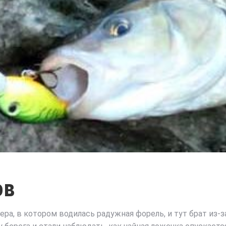
ов
ера, в котором водилась радужная форель, и тут брат из