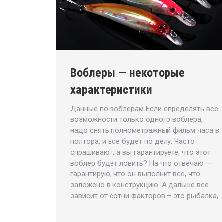
Воблеры — некоторые
характеристики
Данные по воблерам Если определять все
возможности только одного воблера,
надо снять полнометражный фильм часа в
полтора, и все будет по делу. Часто
спрашивают: а вы гарантируете, что этот
воблер будет ловить? На что отвечаю —
гарантирую, что он выполнит все, что
заложено в конструкцию. А дальше все
зависит от сотни факторов – это рыбалка,
…