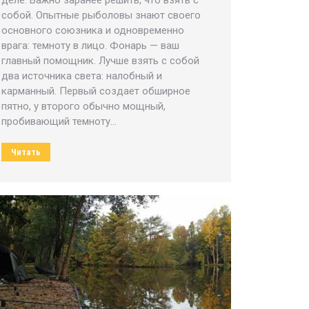
собой. Опытные рыболовы знают своего
основного союзника и одновременно
врага: темноту в лицо. Фонарь — ваш
главный помощник. Лучше взять с собой
два источника света: налобный и
карманный. Первый создает обширное
пятно, у второго обычно мощный,
пробивающий темноту…
Читать