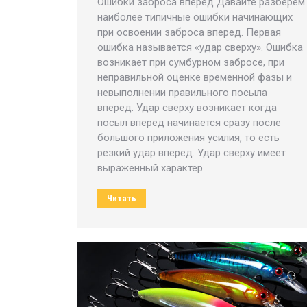
Ошибки заброса вперед Давайте разберем
наиболее типичные ошибки начинающих
при освоении заброса вперед. Первая
ошибка называется «удар сверху». Ошибка
возникает при сумбурном забросе, при
неправильной оценке временной фазы и
невыполнении правильного посыла
вперед. Удар сверху возникает когда
посыл вперед начинается сразу после
большого приложения усилия, то есть
резкий удар вперед. Удар сверху имеет
выраженный характер.…
Читать