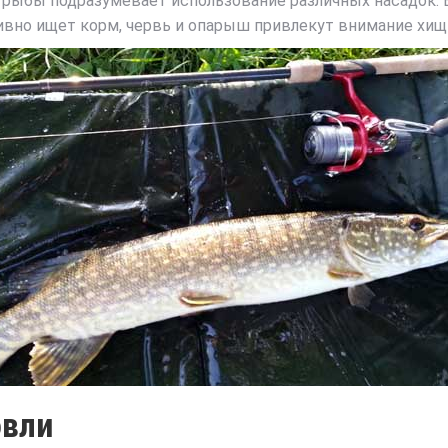
рыбы подразумевает использование различных насадок. Ес
тивно ищет корм, червь и опарыш привлекут внимание хи
овли