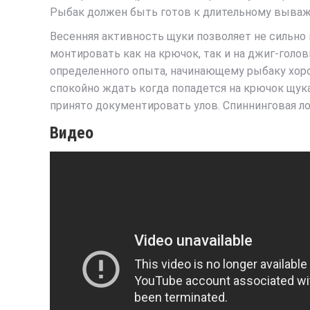
Рыбак должен быть готов к длительному выважи
Весенняя активность щуки позволяет не сильно
монтировать как на крючок, так и на джиг-голов
определенного опыта, начинающему рыбаку хоро
спокойно ждать когда попадется на крючок щука
принято документировать улов. Спиннинговая ло
Видео