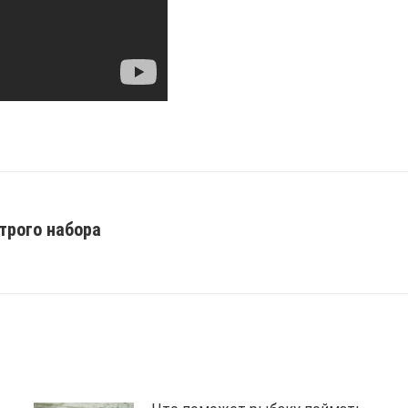
трого набора
Next
post: