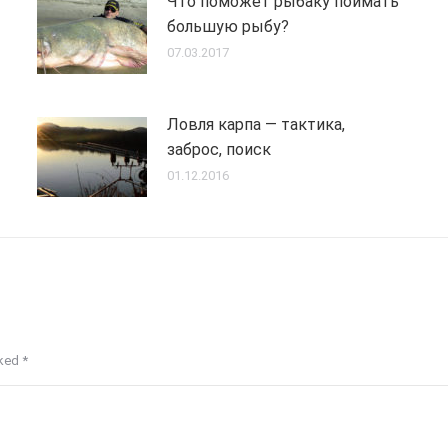
Что поможет рыбаку поймать
большую рыбу?
07.03.2017
Ловля карпа — тактика,
заброс, поиск
01.12.2016
rked
*