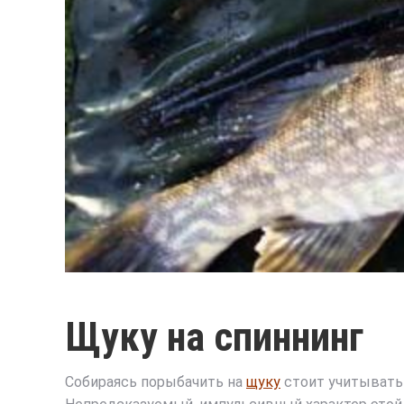
Щуку на спиннинг
Собираясь порыбачить на
щуку
стоит учитывать 