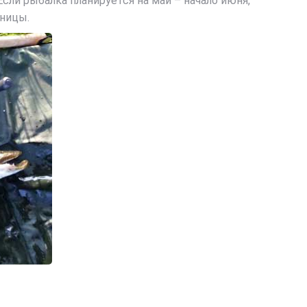
ли рыбалка планируется на май – начало июня,
щницы.