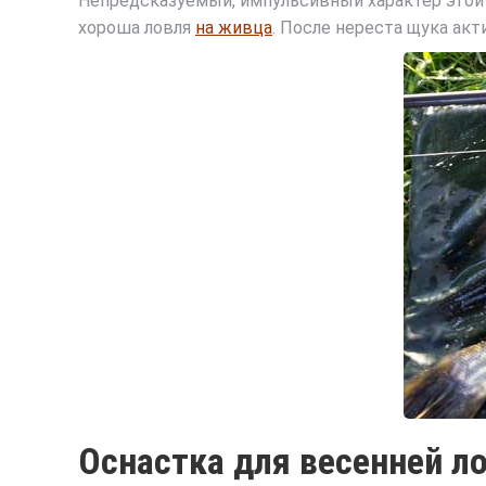
Непредсказуемый, импульсивный характер этой 
хороша ловля
на живца
. После нереста щука ак
Оснастка для весенней л