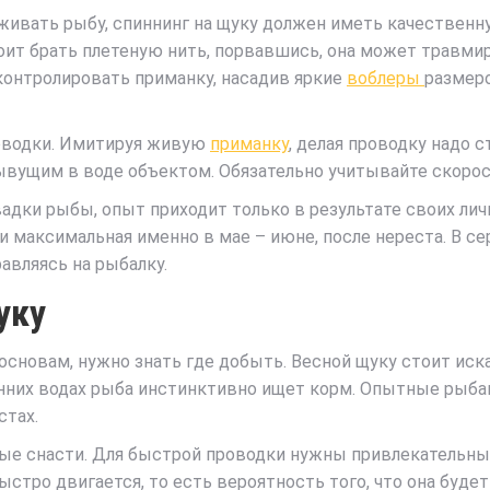
ивать рыбу, спиннинг на щуку должен иметь качественну
тоит брать плетеную нить, порвавшись, она может травми
контролировать приманку, насадив яркие
воблеры
размеро
оводки. Имитируя живую
приманку
, делая проводку надо 
ывущим в воде объектом. Обязательно учитывайте скорос
адки рыбы, опыт приходит только в результате своих ли
и максимальная именно в мае – июне, после нереста. В се
авляясь на рыбалку.
уку
основам, нужно знать где добыть. Весной щуку стоит иска
енних водах рыба инстинктивно ищет корм. Опытные рыбак
стах.
мые снасти. Для быстрой проводки нужны привлекательн
ыстро двигается, то есть вероятность того, что она буде