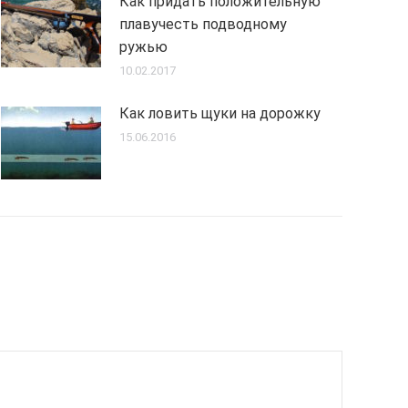
Как придать положительную
плавучесть подводному
ружью
10.02.2017
Как ловить щуки на дорожку
15.06.2016