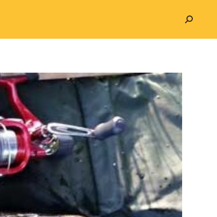
Search: