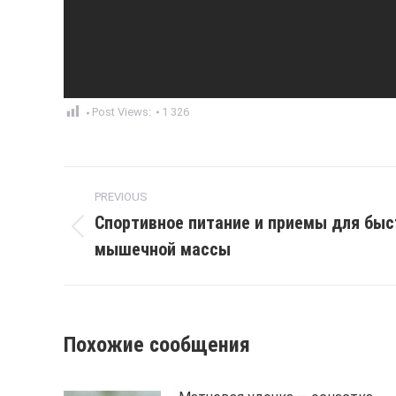
Post Views:
1 326
Post
PREVIOUS
navigation
Спортивное питание и приемы для быс
Previous
мышечной массы
post:
Похожие сообщения