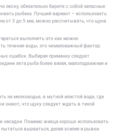
ю леску, обязательно берите с собой запасные
ровать рыбака. Лучший вариант – использовать
м от 3 до 5 мм, можно рассчитывать, что щука
стараться выполнять это как можно
ть течения воды, это немаловажный фактор.
чных ошибок. Выбирая приманку следует
редине лета рыба более вялая, малоподвижная и
ть на мелководье, в мутной илистой воде, где
и знают, что щуку следует ждать в тихой
ые насадки. Помимо живца хорошо использовать
т пытаться вырваться, делая усилия и рывки.