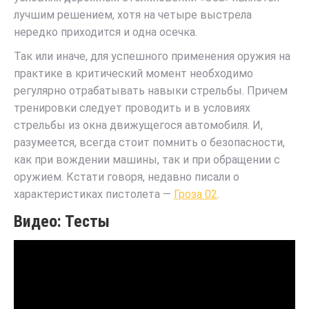
лучшим решением, хотя на четыре выстрела
нередко приходится и одна осечка.
Так или иначе, для успешного применения оружия на
практике в критический момент необходимо
регулярно отрабатывать навыки стрельбы. Причем
тренировки следует проводить и в условиях
стрельбы из окна движущегося автомобиля. И,
разумеется, всегда стоит помнить о безопасности,
как при вождении машины, так и при обращении с
оружием. Кстати говоря, недавно писали о
характеристиках пистолета —
Гроза 02
.
Видео: Тесты