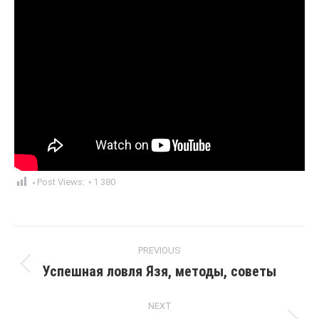
Post Views:
1 380
Post
PREVIOUS
navigation
Успешная ловля Язя, методы, советы
Previous
post:
NEXT