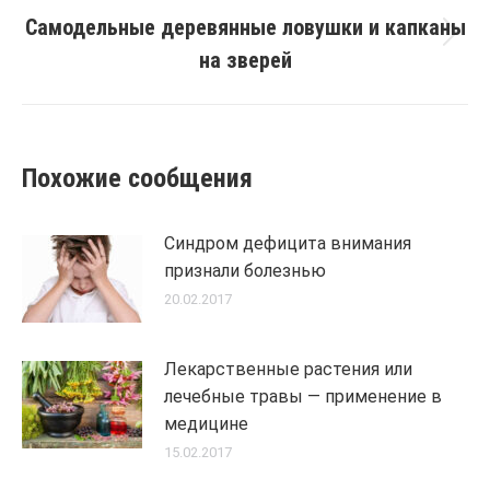
Самодельные деревянные ловушки и капканы
Next
на зверей
post:
Похожие сообщения
Синдром дефицита внимания
признали болезнью
20.02.2017
Лекарственные растения или
лечебные травы — применение в
медицине
15.02.2017