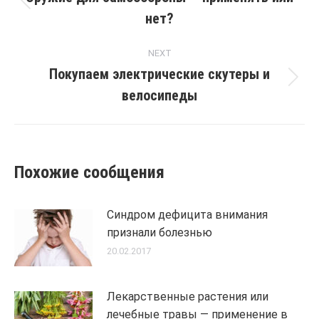
Previous
нет?
post:
NEXT
Покупаем электрические скутеры и
Next
велосипеды
post:
Похожие сообщения
Синдром дефицита внимания
признали болезнью
20.02.2017
Лекарственные растения или
лечебные травы — применение в