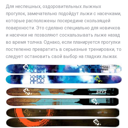
Для неспешных, оздоровительных лыжных
прогулок, замечательно подойдут лыжи с насечками,
которые расположены посередине скользящей
поверхности. Это сделано специально для новичков
и насечки не позволяют соскальзывать лыже назад
во время толчка. Однако, если планируется прогулки
постепенно превратить в серьезные тренировки, то
следует остановить свой выбор на гладких лыжах.