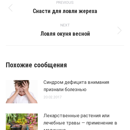
PREVIOUS
navigation
Снасти для ловли жереха
Previous
post:
NEXT
Ловля окуня весной
Next
post:
Похожие сообщения
Синдром дефицита внимания
признали болезнью
20.02.2017
Лекарственные растения или
лечебные травы — применение в