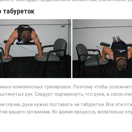
 табуреток
ных комплексных тренировок. Поэтому чтобы усложнить 
вытянутых рук. Следует подчеркнуть, что руки, в свою оч
м случае, руки нужно поставить на табуретки. Все эти о
тия вашего организма. Во время процесса, желательно оп