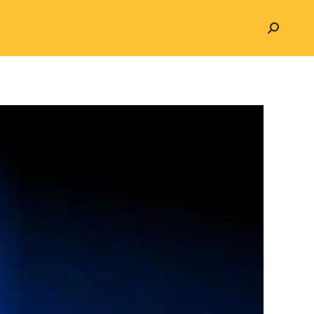
Search: