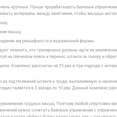
очень крупные. Лучше прорабатывать базовые упражнени
чивать интервалы между занятиями, чтобы мышцы могли
ышц:
бъема мышц
ридание им рельефности и выраженной формы.
дует помнить, что тренировки должны идти на увеличение
ой на плечевом поясе и перенос штанги за голову и обра
лю. Комплекс рассчитан на 25 раз в три подхода с инте
из подтягиваний штанги к груди, выполняемую в наклоне;
существляется в 2 захода по 10 раз. Данный комплекс рас
 увеличения грудных мышц. Поэтому любой спортсмен мож
ажнений нужно сочетать базовые упражнения с упражнени
ться и тогда эффект буден виден через два – три месяца.