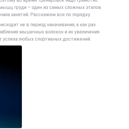
поэтому во время тренировок надо грамотно
е мышц груди – один из самых сложных этапов
чала занятий. Расскажем все по порядку.
ходит не в период накачивания, а как раз
лабления мышечных волокон и их увеличения.
ог успеха любых спортивных достижений.