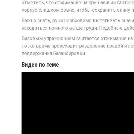
отметить, что отжимание на при наличии гантел
корпус слишком ровно, чтобы сохранить спину п
Важно знать, руки необходимо вытягивать значи
находиться немного выше груди. Подобные дей
Базовым упражнением считается отжимание на г
то же время происходит разделение правой и ле
поддержания балансировки.
Видео по теме