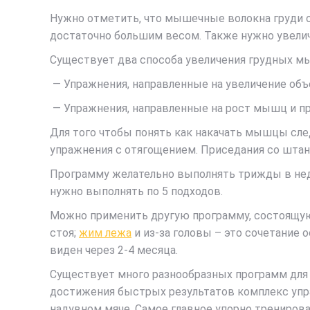
Нужно отметить, что мышечные волокна груди 
достаточно большим весом. Также нужно увели
Существует два способа увеличения грудных м
— Упражнения, направленные на увеличение о
— Упражнения, направленные на рост мышц и п
Для того чтобы понять как накачать мышцы сле
упражнения с отягощением. Приседания со штанг
Программу желательно выполнять трижды в неде
нужно выполнять по 5 подходов.
Можно применить другую программу, состоящую 
стоя;
жим лежа
и из-за головы – это сочетание о
виден через 2-4 месяца.
Существует много разнообразных программ для
достижения быстрых результатов комплекс упр
надувном мяче. Самое главное упорно тренирова