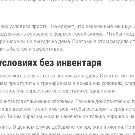
х условиях просты. Не секрет, что накаченные мышцы с
адумывать серьезно о формах своей фигуры. Чтобы гор
енировки, не выходя из дома. Поэтому в этом разделе с
ить быстро и эффективно.
словиях без инвентаря
елаемого результата за несколько недель. Стоит отметит
 чем приступить к тренировкам в домашних условиях, сле
е привлечь серьезные последствия со здоровьем.
итается отжимание хлопками. Техника действительно про
ти до девяноста сантиметров, чтобы расширить среднюю 
у). Таким образом, можно накачать не только верхнюю час
ить. В данном случае добавляются прыжки и хлопки. При
трашного. Благодаря проделанным элементам, значительно 