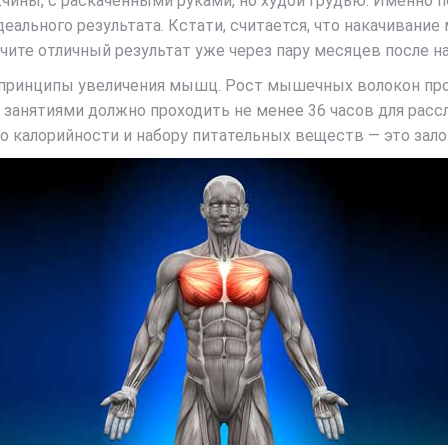
чины, с раскаченными руками, но худой грудью. Именно 
деального результата. Кстати, считается, что накачивани
чите отличный результат уже через пару месяцев после на
принципы увеличения мышц. Рост мышечных волокон проис
 занятиями должно проходить не менее 36 часов для расс
по калорийности и набору питательных веществ — это зал